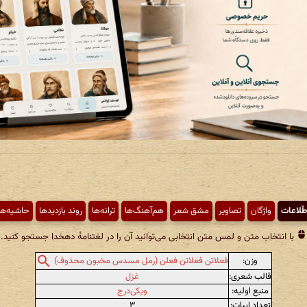
طّلاعات
واژگان
تصاویر
مشق شعر
هم‌آهنگ‌ها
ترانه‌ها
روند بازدیدها
حاشیه‌ها
با انتخاب متن و لمس متن انتخابی می‌توانید آن را در لغتنامهٔ دهخدا جستجو کنید.
وزن:
فعلاتن فعلاتن فعلن (رمل مسدس مخبون محذوف)
قالب شعری:
غزل
منبع اولیه:
ویکی‌درج
تعداد ابیات:
۳