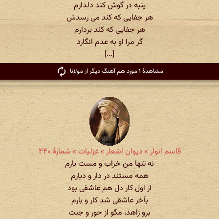
پنبه در گوش کند دلدارم
هر جفایی که کند می رسدش
هر جفایی که کند بردارم
گر مرا او به عدم انگارد
[...]
مشاهدهٔ ۱ مورد هم آهنگ دیگر از مولانا
قاسم انوار » دیوان اشعار » غزلیات » شمارهٔ ۴۴۰
نه تنها من خراب و مست یارم
همه مستند در دار و دیارم
از اول کار دل هم عاشقی بود
بآخر عاشقی شد کار و بارم
برو زاهد، مگو از حور و جنت