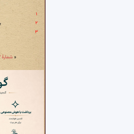
ب
«
شمارهٔ ۵۲۲: یاد مستان ندهد آدم هشیار، سرود