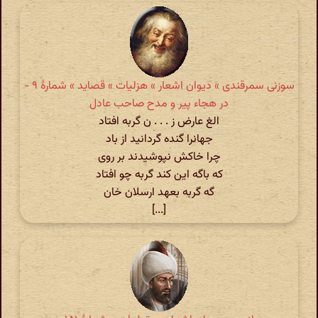
سوزنی سمرقندی » دیوان اشعار » هزلیات » قصاید » شمارهٔ ۹ -
در هجاء پیر و مدح صاحب عادل
الغ عارض ز . . . ن گربه افتاد
جهانرا گنده گردانید از باد
چرا خاکش نپوشیدند بر روی
که باگه این کند گربه چو افتاد
گه گربه بعهد ارسلان خان
[...]