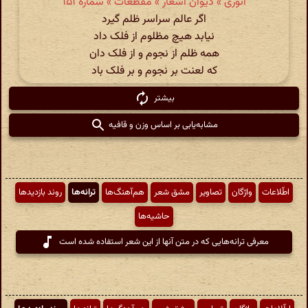
انوری » دیوان اشعار » مقطعات » شمارهٔ ۱۵۱
اگر عالم سراسر ظلم گیرد
نیابد هیچ مظلوم از فلک داد
همه ظلم از نجوم و از فلک دان
که لعنت بر نجوم و بر فلک باد
بیشتر
مشابه‌یابی بر اساس وزن و قافیه
اطّلاعات
واژگان
تصاویر
مشق شعر
هم‌آهنگ‌ها
ترانه‌ها
روند بازدیدها
حاشیه‌ها
معرفی ترانه‌هایی که در متن آنها از این شعر استفاده شده است