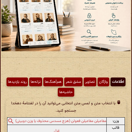
اطّلاعات
واژگان
تصاویر
مشق شعر
هم‌آهنگ‌ها
ترانه‌ها
روند بازدیدها
حاشیه‌ها
با انتخاب متن و لمس متن انتخابی می‌توانید آن را در لغتنامهٔ دهخدا
جستجو کنید.
وزن:
مفاعیلن مفاعیلن فعولن (هزج مسدس محذوف یا وزن دوبیتی)
قالب
غزل