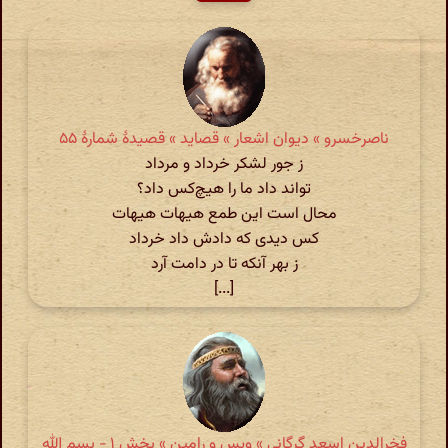
ناصرخسرو » دیوان اشعار » قصاید » قصیدهٔ شمارهٔ ۵۵
ز جور لشکر خرداد و مرداد
تواند داد ما را هیچ‌کس داد؟
محال است این طمع هیهات هیهات
کس دیدی که دادش داد خرداد
ز بهر آنکه تا در دامت آرد
[...]
فخرالدین اسعد گرگانی » ویس و رامین » بخش ۱ - بسم الله