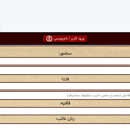
ورود کاربر / نام‌نویسی
سخنور:
وزن:
قافیه:
زبان غالب: