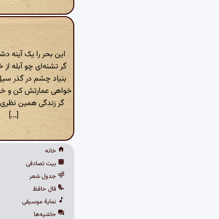
این بحر را یک آینه دش
گر تشنه‌ای چو آبله از 
بنیاد چشم در گذر سی
خواهی عمارتش کن و خوا
گر زندگی همین نظری 
[...]
خانه
بیت تصادفی
جدول شعر
فال حافظ
نمایهٔ موسیقی
حاشیه‌ها