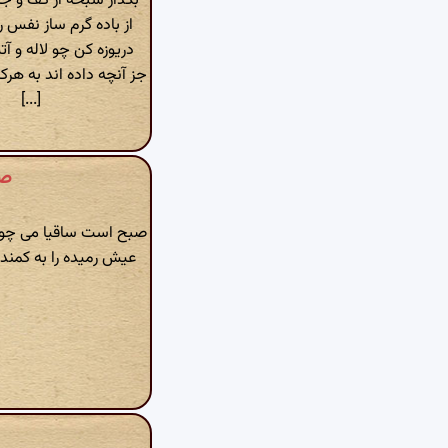
بگذار سبحه از کف و ج
از باده گرم ساز نفس را
دریوزه کن چو لاله و آ
جز آنچه داده اند به هرک
[...]
صا
صبح است ساقیا می چون
عیش رمیده را به کمند