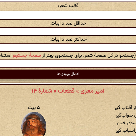
قالب شعر:
حداقل تعداد ابیات:
حداکثر تعداد ابیات:
 (جستجو در کل صفحهٔ شعر، برای جستجوی بهتر از
صفحهٔ جستجو
استفاده
امیر معزی » قطعات » شمارهٔ ۱۴
 آفتاب گیر
۵ بیت
ی صواب‌گیر
 سوی ختن
اسیاب گیر