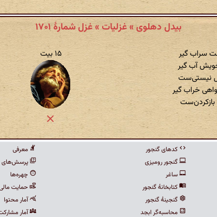
بیدل دهلوی » غزلیات » غزل شمارهٔ ۱۷۰۱
ت سراب‌ گیر
۱۵ بیت
خویش آب ‌گیر
ل نیستی‌ست
هی خراب‌ گیر
بازکردن‌ست
کدهای گنجور
معرفی
گنجور رومیزی
پرسش‌های م
ساغر
چهره‌ها
کتابخانهٔ گنجور
حمایت مالی
گنجینهٔ گنجور
آمار محتوا
محاسبه‌گر ابجد
آمار مشارکت