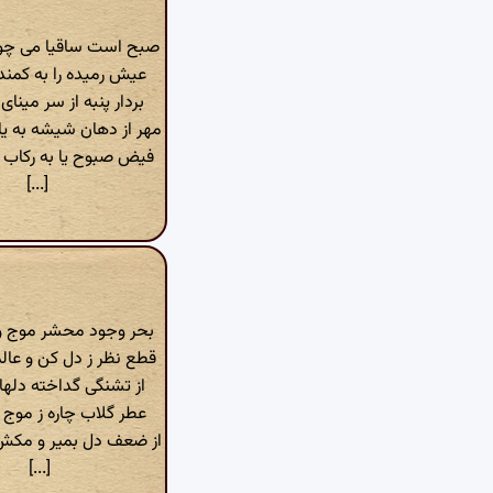
صبح است ساقیا می چون
عیش رمیده را به کمند
بردار پنبه از سر مینا
مهر از دهان شیشه به یا
فیض صبوح یا به رکاب ا
[...]
بحر وجود محشر موج و
قطع نظر ز دل کن و عال
از تشنگی گداخته دلها
عطر گلاب چاره ز موج 
از ضعف دل بمیر و مک
[...]