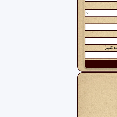
 کنید):