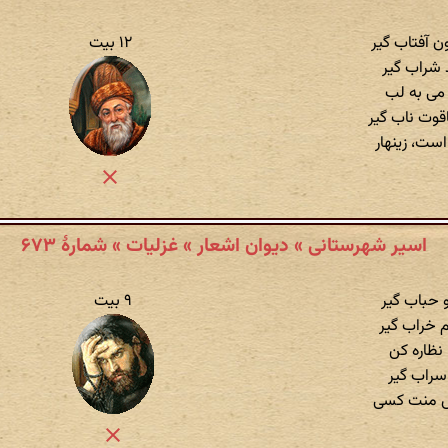
 آفتاب گیر
۱۲ بیت
 شراب گیر
ی می به لب
قوت ناب گیر
ست، زینهار
اسیر شهرستانی » دیوان اشعار » غزلیات » شمارهٔ ۶۷۳
 حباب گیر
۹ بیت
م خراب گیر
 نظاره کن
سراب گیر
ش منت کسی