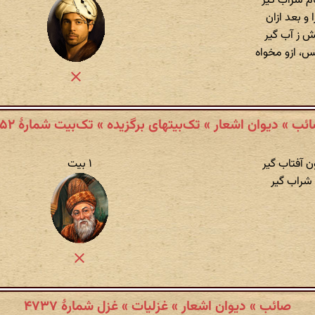
ام شراب گیر
 و بعد ازان
تش ز آب گیر
س، ازو مخواه
ئب » دیوان اشعار » تک‌بیتهای برگزیده » تک‌بیت شمارهٔ ۹۵۲
 آفتاب گیر
۱ بیت
 شراب گیر
صائب » دیوان اشعار » غزلیات » غزل شمارهٔ ۴۷۳۷