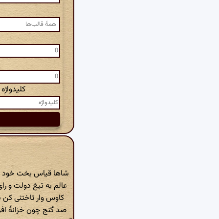
کلیدواژه
شاها قیاس بخت خود از
عالم به تیغ دولت و را
کاوس وار تاختنی کن
صد گنج چون خزانهٔ افر