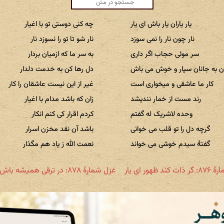
یار یاران یار باش ای یار
چه کنی دوستی تو با اغیار
نار چون نار را نمی سوزد
نار شو تا تو را نسوزد نار
سر موئی حجاب اگر داری
به سر ما که ازمیان بردار
 به جانان سپار و خوش می باش
دل رها کن به خدمت دلدار
کار ما عاشقی و میخواری است
غیر از این نیست عاشقان را کار
رند مست از خمار نندیشد
زان که باشد مدام با اغیار
وحده لاشریک له گفتم
کردم اقرار کی کنم انکار
گرچه دل را تو قلب می خوانی
باشد آن نقد مخزن اسرار
گفتهٔ سیدم خوشی می خواند
نعمت الله ز یاد هم مگذار
ند ظهور ای یار
غزل شمارهٔ ۸۷۸: در ترقی همیشه باش ای یار