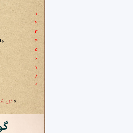
جان
«
غزل شمارهٔ ۸۷۶: گر ذات ک