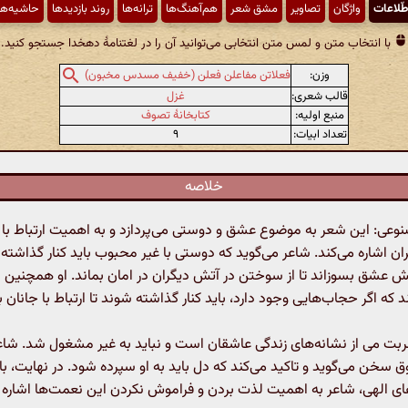
طّلاعات
واژگان
تصاویر
مشق شعر
هم‌آهنگ‌ها
ترانه‌ها
روند بازدیدها
حاشیه‌ها
با انتخاب متن و لمس متن انتخابی می‌توانید آن را در لغتنامهٔ دهخدا جستجو کنید.
وزن:
فعلاتن مفاعلن فعلن (خفیف مسدس مخبون)
قالب شعری:
غزل
منبع اولیه:
کتابخانهٔ تصوف
تعداد ابیات:
۹
خلاصه
ی: این شعر به موضوع عشق و دوستی می‌پردازد و به اهمیت ارتباط با
ران اشاره می‌کند. شاعر می‌گوید که دوستی با غیر محبوب باید کنار گذاشته 
تش عشق بسوزاند تا از سوختن در آتش دیگران در امان بماند. او همچنین ب
د که اگر حجاب‌هایی وجود دارد، باید کنار گذاشته شوند تا ارتباط با جانان ب
بت می از نشانه‌های زندگی عاشقان است و نباید به غیر مشغول شد. شاع
 سخن می‌گوید و تاکید می‌کند که دل باید به او سپرده شود. در نهایت، با 
ی الهی، شاعر به اهمیت لذت بردن و فراموش نکردن این نعمت‌ها اشاره م