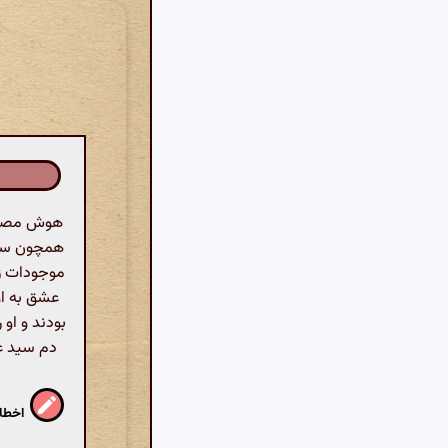
هوش مصنوع
همچون سید
موجودات زیر
عشق به او
بودند و او 
دم سید عی
اخطار