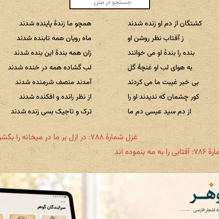
کشتگان از دم او زنده شدند
همچو ما زندهٔ پاینده شدند
ز آفتاب نظر روشن او
ماه رویان همه تابنده شدند
بنده را بندهٔ او می خوانند
زان همه بندهٔ این بنده شدند
به هوای لب او غنچهٔ گل
لب گشاده همه در خنده شدند
بی خبر غیبت ما می کردند
آمدند منصف شرمنده شدند
کور چشمان که ندیدند او را
از نظر رانده و افکنده شدند
از دم سید عیسی دم ما
ترک و تاجیک بسی زنده شدند
غزل شمارهٔ ۷۸۸: در ازل بر ما در میخانه را بگشوده‌اند
ه مه بنموده اند