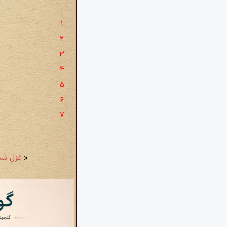
«
غزل شمارهٔ ۷۸۶: آفتابی را ب