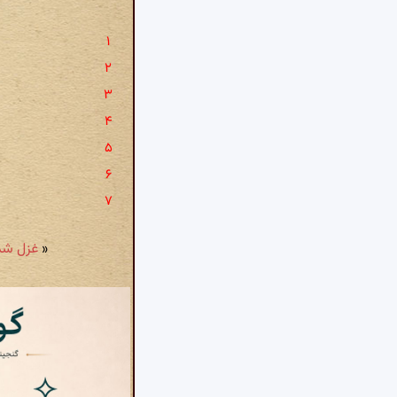
«
غزل شمارهٔ ۵۷۲: کرمش گنج