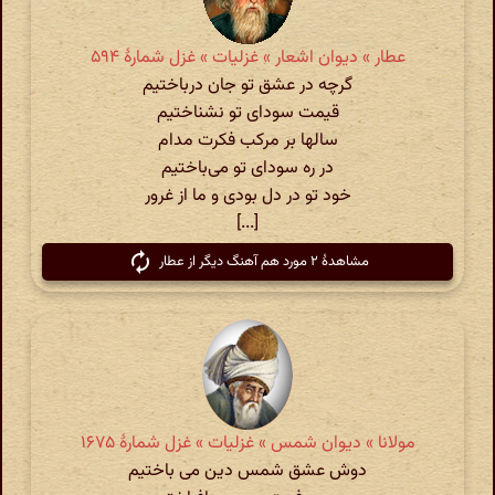
عطار » دیوان اشعار » غزلیات » غزل شمارهٔ ۵۹۴
گرچه در عشق تو جان درباختیم
قیمت سودای تو نشناختیم
سالها بر مرکب فکرت مدام
در ره سودای تو می‌باختیم
خود تو در دل بودی و ما از غرور
[...]
مشاهدهٔ ۲ مورد هم آهنگ دیگر از عطار
مولانا » دیوان شمس » غزلیات » غزل شمارهٔ ۱۶۷۵
دوش عشق شمس دین می باختیم