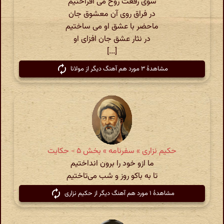
سوی رفعت روح می افراختیم
در فراق روی آن معشوق جان
ماحضر با عشق او می ساختیم
در نثار عشق جان افزای او
[...]
مشاهدهٔ ۳ مورد هم آهنگ دیگر از مولانا
حکیم نزاری » سفرنامه » بخش ۵ - حکایت
ما ازو خود را برون انداختیم
تا به باکو روز و شب می‌تاختیم
مشاهدهٔ ۱ مورد هم آهنگ دیگر از حکیم نزاری