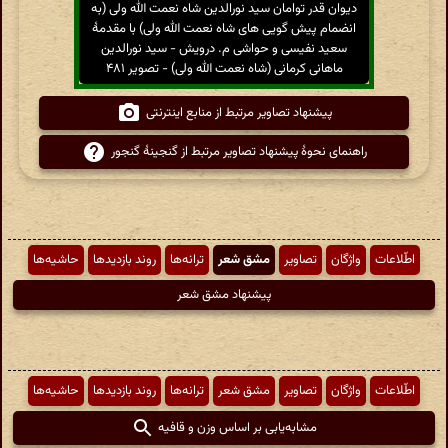
دیوان قدر توامان سید نورالدین شاه نعمت الله ولی (به
انضمام پیش گویی های شاه نعمت الله ولی) با مقدمهٔ
سعید نفیسی و حواشی م. درویش - سید نورالدین
ماهانی کرمانی (شاه نعمت الله ولی) - تصویر ۴۸۱
پیشنهاد تصاویر مرتبط از منابع اینترنتی
راهنمای نحوهٔ پیشنهاد تصاویر مرتبط از گنجینهٔ گنجور
اطّلاعات
واژگان
تصاویر
مشق شعر
ترانه‌ها
روند بازدیدها
حاشیه‌ها
پیشنهاد مشق شعر
اطّلاعات
واژگان
تصاویر
مشق شعر
ترانه‌ها
روند بازدیدها
حاشیه‌ها
مشابه‌یابی بر اساس وزن و قافیه