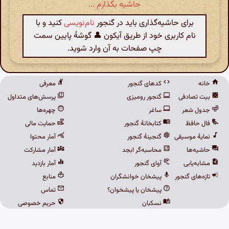
حاشیه بگذارم ...
برای حاشیه‌گذاری باید در گنجور
نام‌نویسی
کنید و با
نام کاربری خود از طریق آیکون 👤 گوشهٔ پایین سمت
چپ صفحات به آن وارد شوید.
خانه
کدهای گنجور
معرفی
بیت تصادفی
گنجور رومیزی
پرسش‌های متداول
جدول شعر
ساغر
چهره‌ها
فال حافظ
کتابخانهٔ گنجور
حمایت مالی
نمایهٔ موسیقی
گنجینهٔ گنجور
آمار محتوا
حاشیه‌ها
محاسبه‌گر ابجد
آمار مشارکت
مشابه‌یابی
آوای گنجور
آمار بازدید
تازه‌های گنجور
پیشخان خوانشگران
منابع
پیشخان یا پیشخوان؟
تماس
نسکبان
حریم خصوصی