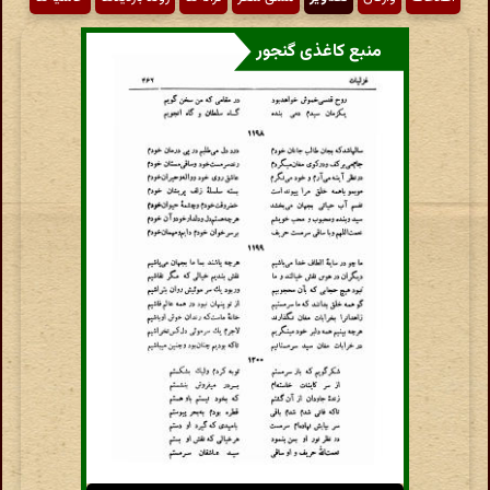
منبع کاغذی گنجور