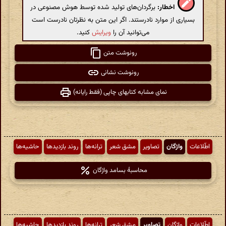
اخطار:
برگردان‌های تولید شده توسط هوش مصنوعی در
بسیاری از موارد نادرستند. اگر این متن به نظرتان نادرست است
می‌توانید آن را
ویرایش
کنید.
رونوشت متن
رونوشت نشانی
نمای مشابه کتابهای چاپی (فقط رایانه)
اطّلاعات
واژگان
تصاویر
مشق شعر
ترانه‌ها
روند بازدیدها
حاشیه‌ها
محاسبهٔ بسامد واژگان
اطّلاعات
واژگان
تصاویر
مشق شعر
ترانه‌ها
روند بازدیدها
حاشیه‌ها