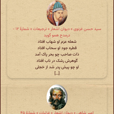
سید حسن غزنوی » دیوان اشعار » ترجیعات » شمارهٔ ۱۲ -
درمدح همو گوید
شعله عزم او شهاب افتاد
قطره جود او سحاب افتاد
ذات صاحب چو بحر پاک آمد
گوهرش رشک در ناب افتاد
او چو پیش پدر شد از خجلی
[...]
امیر شاهی » دیوان اشعار » غزلیات » شمارهٔ ۴۵