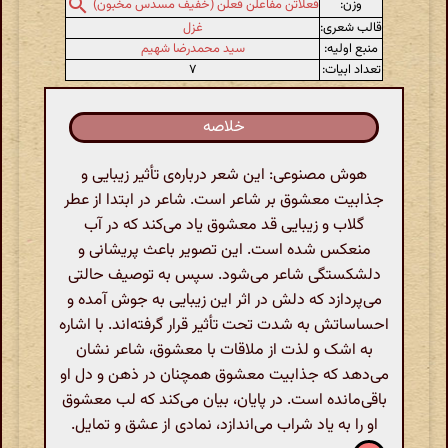
وزن:
فعلاتن مفاعلن فعلن (خفیف مسدس مخبون)
قالب شعری:
غزل
منبع اولیه:
سید محمدرضا شهیم
تعداد ابیات:
۷
خلاصه
هوش مصنوعی: این شعر درباره‌ی تأثیر زیبایی و
جذابیت معشوق بر شاعر است. شاعر در ابتدا از عطر
گلاب و زیبایی قد معشوق یاد می‌کند که در آب
منعکس شده است. این تصویر باعث پریشانی و
دلشکستگی شاعر می‌شود. سپس به توصیف حالتی
می‌پردازد که دلش در اثر این زیبایی به جوش آمده و
احساساتش به شدت تحت تأثیر قرار گرفته‌اند. با اشاره
به اشک و لذت از ملاقات با معشوق، شاعر نشان
می‌دهد که جذابیت معشوق همچنان در ذهن و دل او
باقی‌مانده است. در پایان، بیان می‌کند که لب معشوق
او را به یاد شراب می‌اندازد، نمادی از عشق و تمایل.