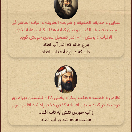
سنایی » حدیقة الحقیقه و شریعة الطریقه » الباب العاشر فی
سبب تصنیف الکتاب و بیان کتابة هذا الکتاب رعایة لذوی
الالباب » بخش ۱۰ - اندر تفضیل سخن خویش گوید
مرغ خانه که اندر آب افتاد
دان که در ورطهٔ عذاب افتاد
نظامی » خمسه » هفت پیکر » بخش ۲۸ - نشستن بهرام روز
دوشنبه در گنبد سبز و افسانه گفتن دختر پادشاه اقلیم سوم
ز آب خوردن تنش به تاب افتاد
عاقبت غرقه شد در آب افتاد