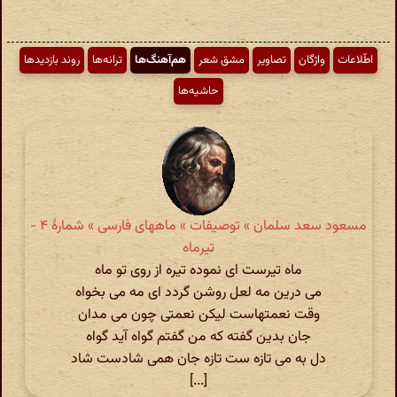
اطّلاعات
واژگان
تصاویر
مشق شعر
هم‌آهنگ‌ها
ترانه‌ها
روند بازدیدها
حاشیه‌ها
مسعود سعد سلمان » توصیفات » ماههای فارسی » شمارهٔ ۴ -
تیرماه
ماه تیرست ای نموده تیره از روی تو ماه
می درین مه لعل روشن گردد ای مه می بخواه
وقت نعمتهاست لیکن نعمتی چون می مدان
جان بدین گفته که من گفتم گواه آید گواه
دل به می تازه ست تازه جان همی شادست شاد
[...]