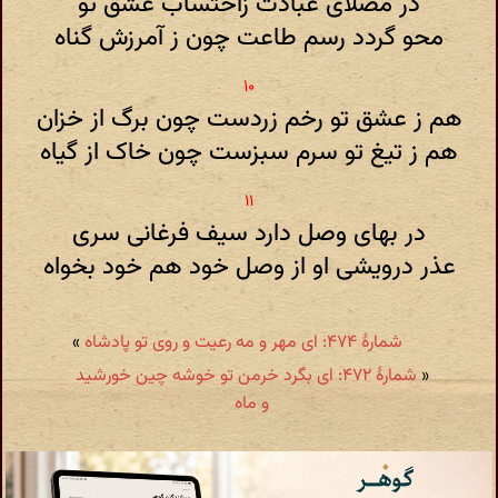
در مصلای عبادت زاحتساب عشق تو
محو گردد رسم طاعت چون ز آمرزش گناه
هم ز عشق تو رخم زردست چون برگ از خزان
هم ز تیغ تو سرم سبزست چون خاک از گیاه
در بهای وصل دارد سیف فرغانی سری
عذر درویشی او از وصل خود هم خود بخواه
شمارهٔ ۴۷۴: ای مهر و مه رعیت و روی تو پادشاه
»
«
شمارهٔ ۴۷۲: ای بگرد خرمن تو خوشه چین خورشید
و ماه