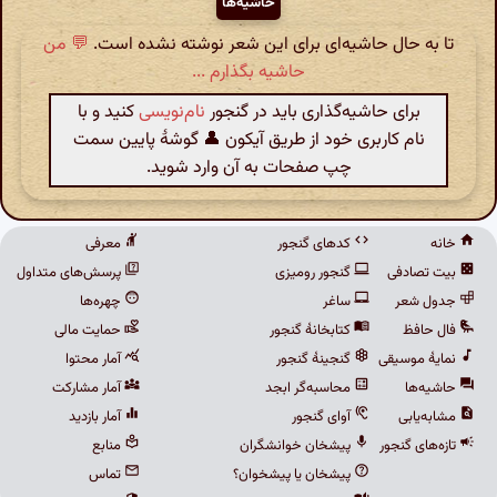
حاشیه‌ها
تا به حال حاشیه‌ای برای این شعر نوشته نشده است.
💬 من
حاشیه بگذارم ...
برای حاشیه‌گذاری باید در گنجور
نام‌نویسی
کنید و با
نام کاربری خود از طریق آیکون 👤 گوشهٔ پایین سمت
چپ صفحات به آن وارد شوید.
خانه
کدهای گنجور
معرفی
بیت تصادفی
گنجور رومیزی
پرسش‌های متداول
جدول شعر
ساغر
چهره‌ها
فال حافظ
کتابخانهٔ گنجور
حمایت مالی
نمایهٔ موسیقی
گنجینهٔ گنجور
آمار محتوا
حاشیه‌ها
محاسبه‌گر ابجد
آمار مشارکت
مشابه‌یابی
آوای گنجور
آمار بازدید
تازه‌های گنجور
پیشخان خوانشگران
منابع
پیشخان یا پیشخوان؟
تماس