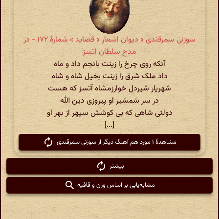
سوزنی سمرقندی » دیوان اشعار » قصاید » شمارهٔ ۱۷۲ - در
مدح سلطان اتسز
آنکه روی چرخ را زینت بانجم داد و ماه
داد ملک شرق را زینت بخیل شاه و شاه
شهریار شیردل خوارزمشاه آتسز که هست
در سر شمشیر او پیروزی دین الله
دولتی شاهی که بی کوشش سپهر از بهر او
[...]
مشاهدهٔ ۱ مورد هم آهنگ دیگر از سوزنی سمرقندی
بیشتر
مشابه‌یابی بر اساس وزن و قافیه