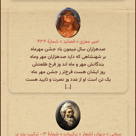
امیر معزی » قصاید » شمارهٔ ۴۳۴
صدهزاران سال میمون باد جشن مهرماه
بر شهنشاهی که دارد صدهزاران مهر وماه
بندگانش مهر و ماه اند وز فرخ طلعتش
روز ایشان هست فرخ‌تر ز جشن مهر ماه
یک تن است او از عدد وز نصرت و تایید هست
[...]
سنایی » دیوان اشعار » ترکیبات » شمارهٔ ۳ - ترکیب بند در