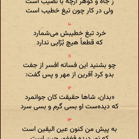
ز جاه و گوهر ارچه با نصیب است
ولی در کار چون تیغ خطیب است
خرد تیغ خطیبش می‌شمارد
که قطعاً هیچ بُرّایی ندارد
چو بشنید این فسانه افسر از جفت
بدو کرد آفرین از مهر و پس گفت:
«بدان، شاها حقیقت کان جوانمرد
که دیده‌ست او بسی گرم و بسی سرد
به پیش من کنون عین الیقین است
که نور دیده فغفور چین است