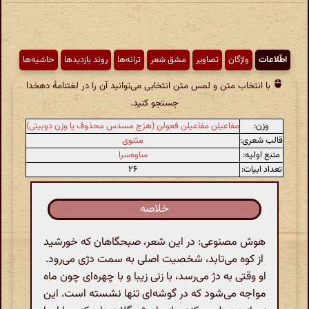
اطّلاعات
واژگان
تصاویر
مشق شعر
ترانه‌ها
روند بازدیدها
حاشیه‌ها
با انتخاب متن و لمس متن انتخابی می‌توانید آن را در لغتنامهٔ دهخدا
جستجو کنید.
وزن:
مفاعیلن مفاعیلن فعولن (هزج مسدس محذوف یا وزن دوبیتی)
قالب شعری:
مثنوی
منبع اولیه:
ساوه‌سرا
تعداد ابیات:
۲۶
خلاصه
هوش مصنوعی: در این شعر، صبحگاهان که خورشید
از کوه می‌تابد، شخصیت اصلی به سمت دژی می‌رود.
او وقتی به دژ می‌رسد، با زنی زیبا و با چهره‌ای چون ماه
مواجه می‌شود که در گوشه‌ای تنها نشسته است. این