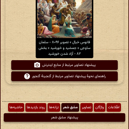
فانوس خیال » تصویر ۸۰۹۶ - سلمان
ساوجی » جمشید و خورشید » بخش
۸۲ - آزاد شدن خورشید
پیشنهاد تصاویر مرتبط از منابع اینترنتی
راهنمای نحوهٔ پیشنهاد تصاویر مرتبط از گنجینهٔ گنجور
اطّلاعات
واژگان
تصاویر
مشق شعر
ترانه‌ها
روند بازدیدها
حاشیه‌ها
پیشنهاد مشق شعر