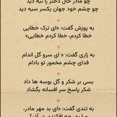
چو مادر حال دختر را تبه دید
چو چشم خود جهان یکسر سیه دید
به پوزش گفت: «ای ترک خطایی
خطا کردم، خطا کردم خطایی»
به زاری گفت: « ای سرو گل اندام
فدای چشم مخمور تو بادام
بسی بر شکر و گل بوسه ها داد
شکر پاسخ سر افسانه بگشاد
به تندی گفت: «ای بد مهر مادر،
مرا بهر چه افکندی در آذر؟