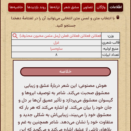
اطّلاعات
واژگان
تصاویر
مشق شعر
ترانه‌ها
روند بازدیدها
حاشیه‌ها
با انتخاب متن و لمس متن انتخابی می‌توانید آن را در لغتنامهٔ دهخدا
جستجو کنید.
وزن:
فعلاتن فعلاتن فعلاتن فعلن (رمل مثمن مخبون محذوف)
قالب شعری:
غزل
منبع اولیه:
ساوه‌سرا
تعداد ابیات:
۸
خلاصه
هوش مصنوعی: این شعر دربارهٔ عشق و زیبایی
معشوق صحبت می‌کند. شاعر به توصیف ابروها و
گیسوان معشوق می‌پردازد و تأثیر عمیق آن‌ها بر دل و
جان خود را بیان می‌کند. او اشاره می‌کند که هر بار که
معشوق خود را می‌بیند، زیبایی‌اش به شکلی جدید و
متفاوت خود را نشان می‌دهد. شاعر همچنین به غم و
بلاهای ناشی از عشق اشاره می‌کند و می‌گوید که این