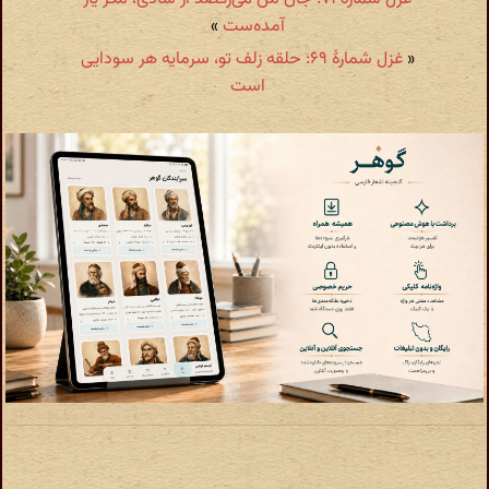
آمده‌ست
»
«
غزل شمارهٔ ۶۹: حلقه زلف تو، سرمایه هر سودایی
است