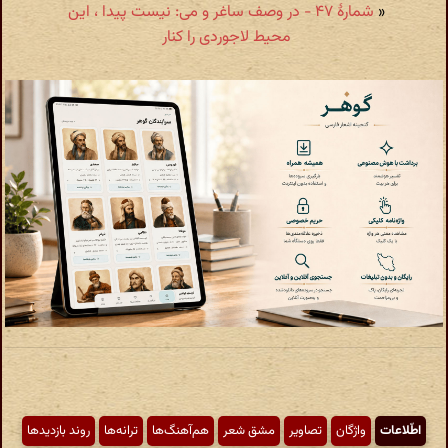
«
شمارهٔ ۴۷ - در وصف ساغر و می: نیست پیدا ، این
محیط لاجوردی را کنار
اطّلاعات
واژگان
تصاویر
مشق شعر
هم‌آهنگ‌ها
ترانه‌ها
روند بازدیدها