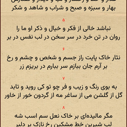
بهار و سبزه و صبح و شراب و شاهد و شکر
نباشد خالی از فکر و خیال و ذکر او ما را
روان در تن خرد در سر سخن در لب نفس در بر
نثار خاک پایت راز جسم و شخص و چشم و رخ
بر آرم جان ببازم سر ببارم در بریزم زر
به بوی رنگ و زیب و فر چو تو کی روید و تابد
گل از گلشن می از ساغر مه از گردون خور از خاور
مگر مالیده‌ای بر خاک نعل سم اسب شه
لب شیرین خط مشکین رخ نازک بر دلبر