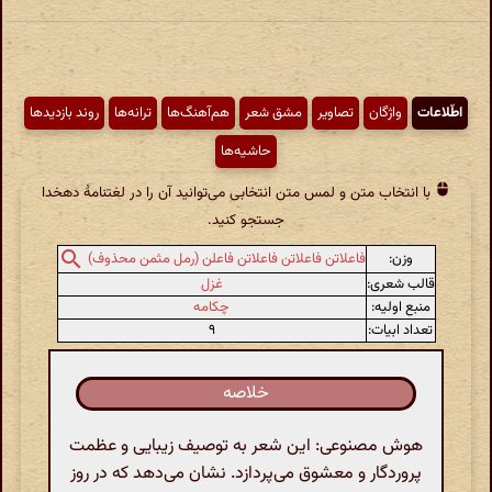
اطّلاعات
واژگان
تصاویر
مشق شعر
هم‌آهنگ‌ها
ترانه‌ها
روند بازدیدها
حاشیه‌ها
با انتخاب متن و لمس متن انتخابی می‌توانید آن را در لغتنامهٔ دهخدا
جستجو کنید.
وزن:
فاعلاتن فاعلاتن فاعلاتن فاعلن (رمل مثمن محذوف)
قالب شعری:
غزل
منبع اولیه:
چکامه
تعداد ابیات:
۹
خلاصه
هوش مصنوعی: این شعر به توصیف زیبایی و عظمت
پروردگار و معشوق می‌پردازد. نشان می‌دهد که در روز