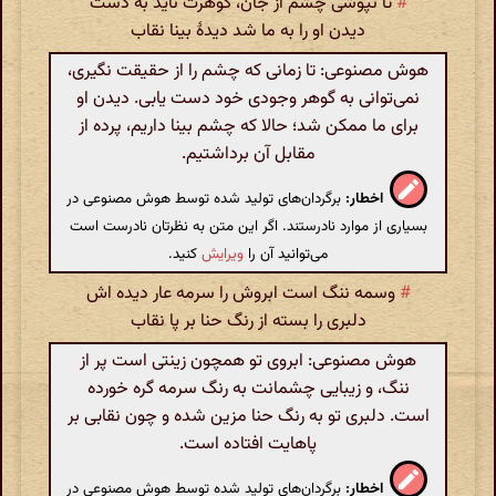
#
تا نپوشی چشم از جان، گوهرت ناید به دست
دیدن او را به ما شد دیدهٔ بینا نقاب
هوش مصنوعی: تا زمانی که چشم را از حقیقت نگیرى،
نمی‌توانى به گوهر وجودى خود دست یابى. دیدن او
برای ما ممکن شد؛ حالا که چشم بینا داریم، پرده از
مقابل آن برداشتیم.
اخطار:
برگردان‌های تولید شده توسط هوش مصنوعی در
بسیاری از موارد نادرستند. اگر این متن به نظرتان نادرست است
می‌توانید آن را
ویرایش
کنید.
#
وسمه ننگ است ابروش را سرمه عار دیده اش
دلبری را بسته از رنگ حنا بر پا نقاب
هوش مصنوعی: ابروی تو همچون زینتی است پر از
ننگ، و زیبایی چشمانت به رنگ سرمه گره خورده
است. دلبری تو به رنگ حنا مزین شده و چون نقابی بر
پاهایت افتاده است.
اخطار:
برگردان‌های تولید شده توسط هوش مصنوعی در