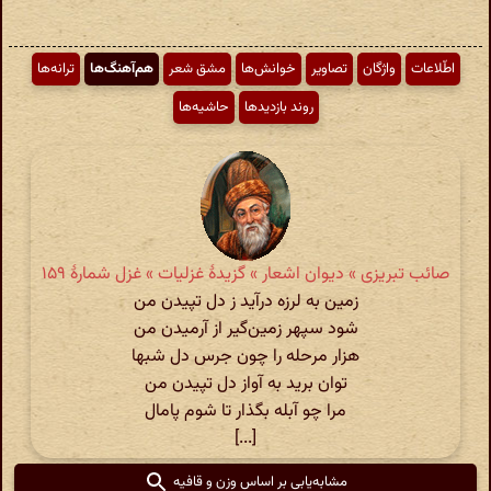
اطّلاعات
واژگان
تصاویر
خوانش‌ها
مشق شعر
هم‌آهنگ‌ها
ترانه‌ها
روند بازدیدها
حاشیه‌ها
صائب تبریزی » دیوان اشعار » گزیدهٔ غزلیات » غزل شمارهٔ ۱۵۹
زمین به لرزه درآید ز دل تپیدن من
شود سپهر زمین‌گیر از آرمیدن من
هزار مرحله را چون جرس دل شبها
توان برید به آواز دل تپیدن من
مرا چو آبله بگذار تا شوم پامال
[...]
مشابه‌یابی بر اساس وزن و قافیه