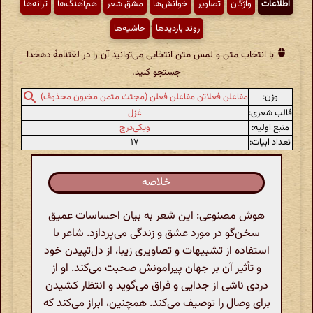
اطّلاعات
واژگان
تصاویر
خوانش‌ها
مشق شعر
هم‌آهنگ‌ها
ترانه‌ها
روند بازدیدها
حاشیه‌ها
با انتخاب متن و لمس متن انتخابی می‌توانید آن را در لغتنامهٔ دهخدا
جستجو کنید.
وزن:
مفاعلن فعلاتن مفاعلن فعلن (مجتث مثمن مخبون محذوف)
قالب شعری:
غزل
منبع اولیه:
ویکی‌درج
تعداد ابیات:
۱۷
خلاصه
هوش مصنوعی: این شعر به بیان احساسات عمیق
سخن‌گو در مورد عشق و زندگی می‌پردازد. شاعر با
استفاده از تشبیهات و تصاویری زیبا، از دل‌تپیدن خود
و تأثیر آن بر جهان پیرامونش صحبت می‌کند. او از
دردی ناشی از جدایی و فراق می‌گوید و انتظار کشیدن
برای وصال را توصیف می‌کند. همچنین، ابراز می‌کند که