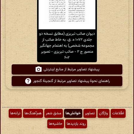
دیوان صائب تبریزی (مطابق نسخه دو
جلدی ۱۰۷۲ ه. ق، به خاط صائب از
مجموعه شخصی) به اهتمام جهانگیر
منصور ج ۲ - صائب تبریزی - تصویر
۶۰۲
پیشنهاد تصاویر مرتبط از منابع اینترنتی
راهنمای نحوهٔ پیشنهاد تصاویر مرتبط از گنجینهٔ گنجور
اطّلاعات
واژگان
تصاویر
خوانش‌ها
مشق شعر
هم‌آهنگ‌ها
ترانه‌ها
روند بازدیدها
حاشیه‌ها