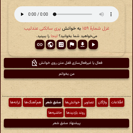
غزل شمارهٔ ۱۵۹
به خوانش
پری ساتکنی عندلیب
می‌خواهید شما بخوانید؟
اینجا
را ببینید.
فعال یا غیرفعال‌سازی قفل متن روی خوانش
من بخوانم
اطّلاعات
واژگان
تصاویر
خوانش‌ها
مشق شعر
هم‌آهنگ‌ها
ترانه‌ها
روند بازدیدها
حاشیه‌ها
پیشنهاد مشق شعر