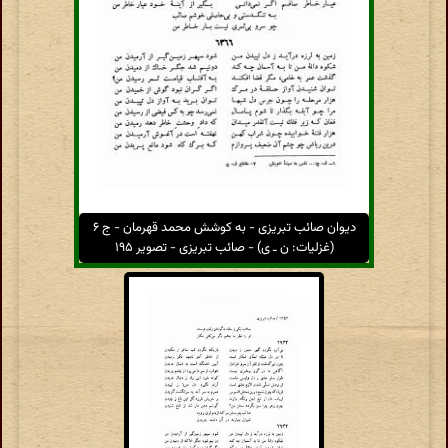
دیوان صائب تبریزی - به کوشش محمد قهرمان - ج ۶
(غزلیات: ن ـ ی) - صائب تبریزی - تصویر ۱۹۵