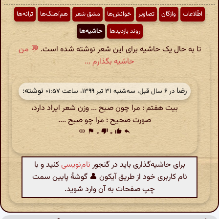
اطّلاعات
واژگان
تصاویر
خوانش‌ها
مشق شعر
هم‌آهنگ‌ها
ترانه‌ها
روند بازدیدها
حاشیه‌ها
تا به حال یک حاشیه برای این شعر نوشته شده است.
💬 من
حاشیه بگذارم ...
رضا
نوشته:
در ‫۶ سال قبل، سه‌شنبه ۳۱ تیر ۱۳۹۹، ساعت ۰۱:۵۷
بیت هفتم : مرا چون صبح ... وزن شعر ایراد دارد،
صورت صحیح : مرا چو صبح ....
link
flag
۰
thumb_down
۰
thumb_up
reply
برای حاشیه‌گذاری باید در گنجور
نام‌نویسی
کنید و با
نام کاربری خود از طریق آیکون 👤 گوشهٔ پایین سمت
چپ صفحات به آن وارد شوید.