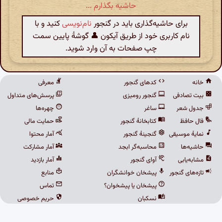
حاشیه بگذارم ...
برای حاشیه‌گذاری باید در گنجور
نام‌نویسی
کنید و با
نام کاربری خود از طریق آیکون 👤 گوشهٔ پایین سمت
چپ صفحات به آن وارد شوید.
خانه
کدهای گنجور
معرفی
بیت تصادفی
گنجور رومیزی
پرسش‌های متداول
جدول شعر
ساغر
چهره‌ها
فال حافظ
کتابخانهٔ گنجور
حمایت مالی
نمایهٔ موسیقی
گنجینهٔ گنجور
آمار محتوا
حاشیه‌ها
محاسبه‌گر ابجد
آمار مشارکت
مشابه‌یابی
آوای گنجور
آمار بازدید
تازه‌های گنجور
پیشخان خوانشگران
منابع
پیشخان یا پیشخوان؟
تماس
نسکبان
حریم خصوصی