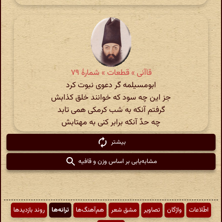
قاآنی » قطعات » شمارهٔ ۷۹
ابومسیلمه گر دعوی نبوت کرد
جز این چه سود که خوانند خلق کذابش
گرفتم آنکه به شب کرمکی همی تابد
چه حدٌ آنکه برابر کنی به مهتابش
بیشتر
مشابه‌یابی بر اساس وزن و قافیه
اطّلاعات
واژگان
تصاویر
مشق شعر
هم‌آهنگ‌ها
ترانه‌ها
روند بازدیدها