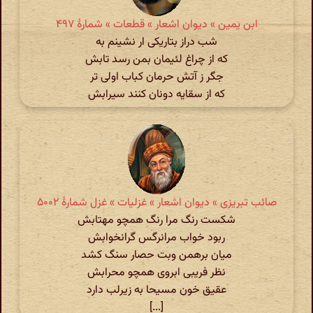
ابن یمین » دیوان اشعار » قطعات » شمارهٔ ۴٩٧
شب دراز بتاریکی ار نشینم به
که از چراغ لئیمان بمن رسد تابش
جگر ز آتش حرمان کباب اولی تر
که از سقایه دونان کنند سیرابش
صائب تبریزی » دیوان اشعار » غزلیات » غزل شمارهٔ ۵۰۰۲
شکست رنگ مرا رنگ همچو مهتابش
ربود خواب مرانرگس گرانخوابش
میان برهمن وبت حصار سنگ کشد
نظر فریبی ابروی همچو محرابش
عقیق خون مسیحا به زیرلب دارد
[...]