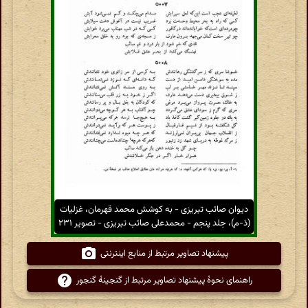
دیوان صائب تبریزی - به کوشش محمد قهرمان، غزلیات
(ذ-م)، جلد پنجم - محمدعلی صائب تبریزی - تصویر ۲۳۱
پیشنهاد تصاویر مرتبط از منابع اینترنتی
راهنمای نحوهٔ پیشنهاد تصاویر مرتبط از گنجینهٔ گنجور