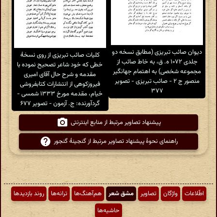
دیوان صائب تبریزی (مطابق نسخه دو
کلیات صائب تبریزی از روی نسخهٔ
جلدی ۱۰۷۲ ه. ق، به خاط صائب از
خطی که خود شاعر تصحیح نموده با
مجموعه شخصی) به اهتمام جهانگیر
مقدمه و شرح حال آقای امیری
منصور ج ۲ - صائب تبریزی - تصویر
فیروزکوهی از انتشارات کتابفروشی
۳۷۷
خیام، مقدمه مورخ ۱۳۳۳ شمسی -
گردآورنده: ج. آزمون - تصویر ۶۷۷
پیشنهاد تصاویر مرتبط از منابع اینترنتی
راهنمای نحوهٔ پیشنهاد تصاویر مرتبط از گنجینهٔ گنجور
اطّلاعات
واژگان
تصاویر
مشق شعر
هم‌آهنگ‌ها
ترانه‌ها
روند بازدیدها
حاشیه‌ها