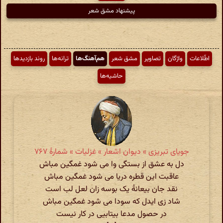
پیشنهاد مشق شعر
اطّلاعات
واژگان
تصاویر
مشق شعر
هم‌آهنگ‌ها
ترانه‌ها
روند بازدیدها
حاشیه‌ها
جویای تبریزی » دیوان اشعار » غزلیات » شمارهٔ ۷۶۷
دل به عشق از بستگی وا می شود غمگین مباش
عاقبت این قطره دریا می شود غمگین مباش
نقد جان بیعانهٔ یک بوسه زان لعل لب است
شاد زی ایدل که سودا می شود غمگین مباش
در حصول مدعا بیتابیی در کار نیست