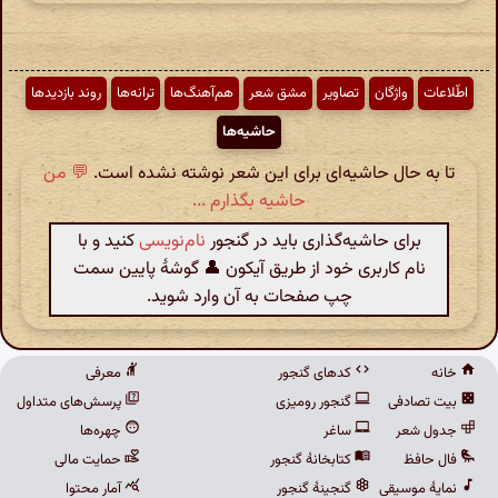
اطّلاعات
واژگان
تصاویر
مشق شعر
هم‌آهنگ‌ها
ترانه‌ها
روند بازدیدها
حاشیه‌ها
تا به حال حاشیه‌ای برای این شعر نوشته نشده است.
💬 من
حاشیه بگذارم ...
برای حاشیه‌گذاری باید در گنجور
نام‌نویسی
کنید و با
نام کاربری خود از طریق آیکون 👤 گوشهٔ پایین سمت
چپ صفحات به آن وارد شوید.
خانه
کدهای گنجور
معرفی
بیت تصادفی
گنجور رومیزی
پرسش‌های متداول
جدول شعر
ساغر
چهره‌ها
فال حافظ
کتابخانهٔ گنجور
حمایت مالی
نمایهٔ موسیقی
گنجینهٔ گنجور
آمار محتوا