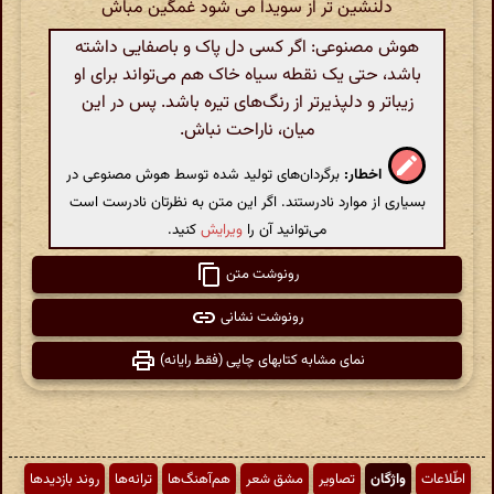
دلنشین تر از سویدا می شود غمگین مباش
هوش مصنوعی: اگر کسی دل پاک و باصفایی داشته
باشد، حتی یک نقطه سیاه خاک هم می‌تواند برای او
زیباتر و دلپذیرتر از رنگ‌های تیره باشد. پس در این
میان، ناراحت نباش.
اخطار:
برگردان‌های تولید شده توسط هوش مصنوعی در
بسیاری از موارد نادرستند. اگر این متن به نظرتان نادرست است
می‌توانید آن را
ویرایش
کنید.
رونوشت متن
رونوشت نشانی
نمای مشابه کتابهای چاپی (فقط رایانه)
اطّلاعات
واژگان
تصاویر
مشق شعر
هم‌آهنگ‌ها
ترانه‌ها
روند بازدیدها