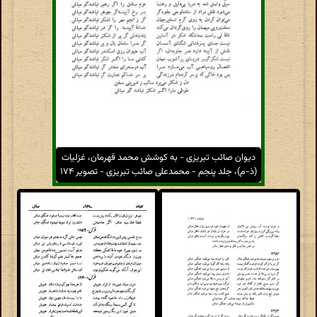
دیوان صائب تبریزی - به کوشش محمد قهرمان، غزلیات
(ذ-م)، جلد پنجم - محمدعلی صائب تبریزی - تصویر ۱۷۴