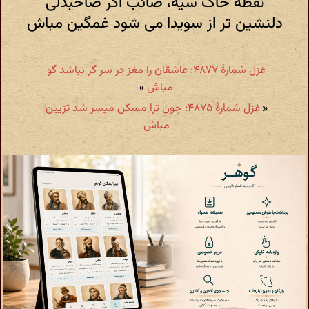
نقطه خاک سیه، صائب اگر صاحبدلی
دلنشین تر از سویدا می شود غمگین مباش
غزل شمارهٔ ۴۸۷۷: عاشقان را مغز در سر گر نباشد گو
مباش
»
«
غزل شمارهٔ ۴۸۷۵: چون ترا مسکن میسر شد تزیین
مباش