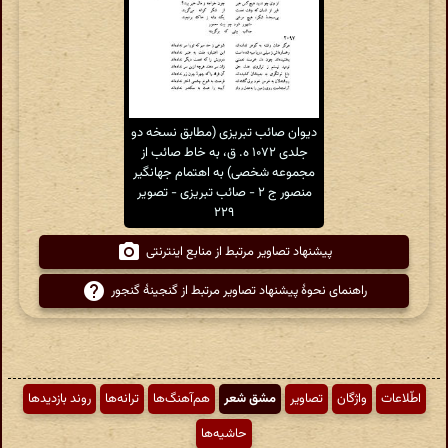
دیوان صائب تبریزی (مطابق نسخه دو
جلدی ۱۰۷۲ ه. ق، به خاط صائب از
مجموعه شخصی) به اهتمام جهانگیر
منصور ج ۲ - صائب تبریزی - تصویر
۲۲۹
پیشنهاد تصاویر مرتبط از منابع اینترنتی
راهنمای نحوهٔ پیشنهاد تصاویر مرتبط از گنجینهٔ گنجور
اطّلاعات
واژگان
تصاویر
مشق شعر
هم‌آهنگ‌ها
ترانه‌ها
روند بازدیدها
حاشیه‌ها