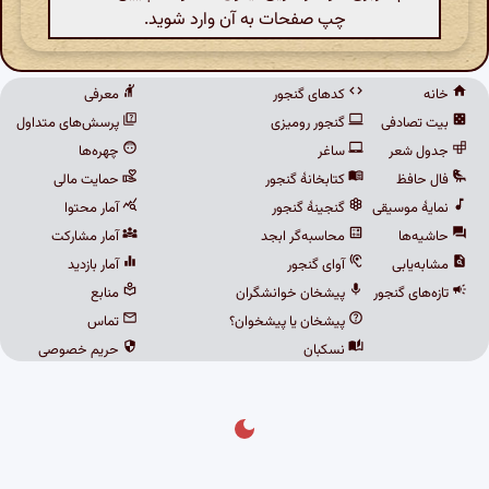
چپ صفحات به آن وارد شوید.
خانه
کدهای گنجور
معرفی
بیت تصادفی
گنجور رومیزی
پرسش‌های متداول
جدول شعر
ساغر
چهره‌ها
فال حافظ
کتابخانهٔ گنجور
حمایت مالی
نمایهٔ موسیقی
گنجینهٔ گنجور
آمار محتوا
حاشیه‌ها
محاسبه‌گر ابجد
آمار مشارکت
مشابه‌یابی
آوای گنجور
آمار بازدید
تازه‌های گنجور
پیشخان خوانشگران
منابع
پیشخان یا پیشخوان؟
تماس
نسکبان
حریم خصوصی