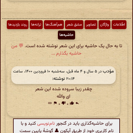
اطّلاعات
واژگان
تصاویر
مشق شعر
هم‌آهنگ‌ها
ترانه‌ها
روند بازدیدها
حاشیه‌ها
تا به حال یک حاشیه برای این شعر نوشته شده است.
💬 من
حاشیه بگذارم ...
مؤدب
در ‫۵ سال و ۴ ماه قبل، سه‌شنبه ۱۰ فروردین ۱۴۰۰، ساعت
نوشته:
۲۰:۱۴
چقدر زیبا سروده شده این شعر
ای والله
link
flag
۰
thumb_down
۰
thumb_up
reply
برای حاشیه‌گذاری باید در گنجور
نام‌نویسی
کنید و با
نام کاربری خود از طریق آیکون 👤 گوشهٔ پایین سمت