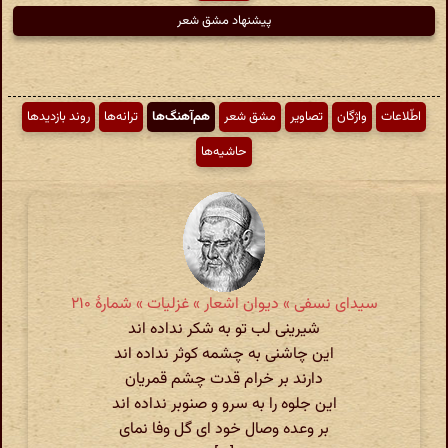
پیشنهاد مشق شعر
اطّلاعات
واژگان
تصاویر
مشق شعر
هم‌آهنگ‌ها
ترانه‌ها
روند بازدیدها
حاشیه‌ها
سیدای نسفی » دیوان اشعار » غزلیات » شمارهٔ ۲۱۰
شیرینی لب تو به شکر نداده اند
این چاشنی به چشمه کوثر نداده اند
دارند بر خرام قدت چشم قمریان
این جلوه را به سرو و صنوبر نداده اند
بر وعده وصال خود ای گل وفا نمای