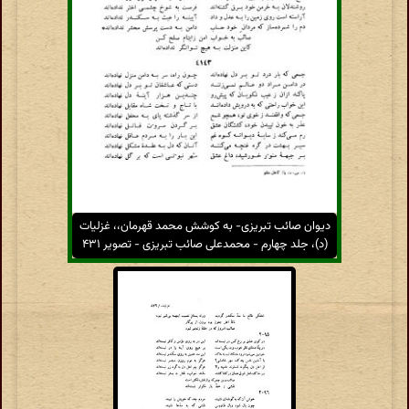
دیوان صائب تبریزی- به کوشش محمد قهرمان،، غزلیات
(د)، جلد چهارم - محمدعلی صائب تبریزی - تصویر ۴۳۱