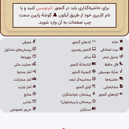
برای حاشیه‌گذاری باید در گنجور
نام‌نویسی
کنید و با
نام کاربری خود از طریق آیکون 👤 گوشهٔ پایین سمت
چپ صفحات به آن وارد شوید.
خانه
کدهای گنجور
معرفی
بیت تصادفی
گنجور رومیزی
پرسش‌های متداول
جدول شعر
ساغر
چهره‌ها
فال حافظ
کتابخانهٔ گنجور
حمایت مالی
نمایهٔ موسیقی
گنجینهٔ گنجور
آمار محتوا
حاشیه‌ها
محاسبه‌گر ابجد
آمار مشارکت
مشابه‌یابی
آوای گنجور
آمار بازدید
تازه‌های گنجور
پیشخان خوانشگران
منابع
پیشخان یا پیشخوان؟
تماس
نسکبان
حریم خصوصی