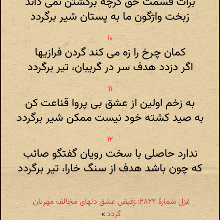
برات قسمت حق گرچه برگشتن نمی داند
زبخت واژگون ما به پستان شیر برگردد
کمان چرخ را زه می کند گردن فرازیها
اگر دزدد هدف سر در گریبان، تیر برگردد
به زخم اولین از عشق بی پروا قناعت کن
به صید کشته خود نیست ممکن شیر برگردد
ندارد حاصلی با سخت رویان گفتگو صائب
که چون باشد هدف از سنگ خارا، تیر برگردد
غزل شمارهٔ ۲۸۲۴: زفیض عشق دلهای مخالف مهربان
گردد
»