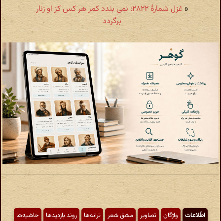
«
غزل شمارهٔ ۲۸۲۲: نمی بندد کمر هر کس کز او زنار
برگردد
اطّلاعات
واژگان
تصاویر
مشق شعر
ترانه‌ها
روند بازدیدها
حاشیه‌ها