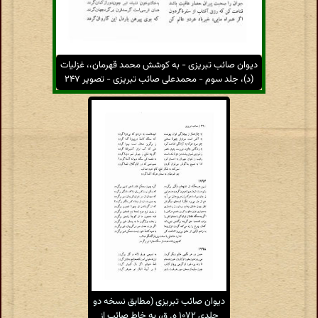
دیوان صائب تبریزی - به کوشش محمد قهرمان،، غزلیات
(د)، جلد سوم - محمدعلی صائب تبریزی - تصویر ۲۴۷
دیوان صائب تبریزی (مطابق نسخه دو
جلدی ۱۰۷۲ ه. ق، به خاط صائب از