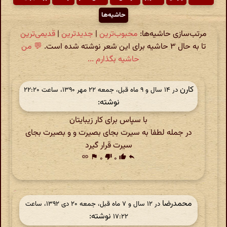
حاشیه‌ها
مرتب‌سازی حاشیه‌ها:
محبوب‌ترین
|
جدیدترین
|
قدیمی‌ترین
تا به حال ۳ حاشیه برای این شعر نوشته شده است.
💬 من
حاشیه بگذارم ...
کارن
در ‫۱۴ سال و ۹ ماه قبل، جمعه ۲۲ مهر ۱۳۹۰، ساعت ۲۲:۲۰
نوشته:
با سپاس برای کار زیبایتان
در جمله لطفا به سیرت بجای بصیرت و و بصیرت بجای
سیرت قرار گیرد
link
flag
۰
thumb_down
۰
thumb_up
reply
محمدرضا
در ‫۱۲ سال و ۷ ماه قبل، جمعه ۲۰ دی ۱۳۹۲، ساعت
نوشته:
۱۷:۲۲