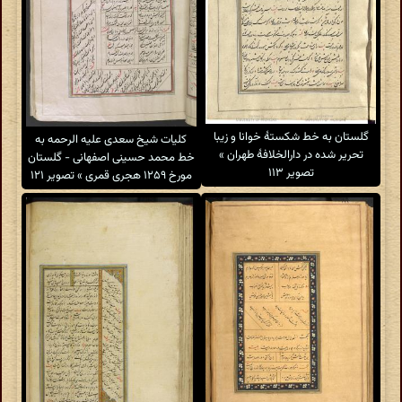
گلستان به خط شکستهٔ خوانا و زیبا
کلیات شیخ سعدی علیه الرحمه به
تحریر شده در دارالخلافهٔ طهران »
خط محمد حسینی اصفهانی - گلستان
تصویر ۱۱۳
مورخ ۱۲۵۹ هجری قمری » تصویر ۱۲۱