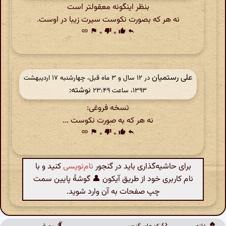
بنظر اینگونه معقولتر است
نه هر که بصورت نکوست سیرت زیبا در اوست.
link
flag
۰
thumb_down
۰
thumb_up
reply
علی رستمیان
در ‫۱۲ سال و ۳ ماه قبل، چهارشنبه ۱۷ اردیبهشت
نوشته:
۱۳۹۳، ساعت ۲۳:۴۹
نسخه فروغی:
نه هر که به صورت نکوست ...
link
flag
۰
thumb_down
۰
thumb_up
reply
برای حاشیه‌گذاری باید در گنجور
نام‌نویسی
کنید و با
نام کاربری خود از طریق آیکون 👤 گوشهٔ پایین سمت
چپ صفحات به آن وارد شوید.