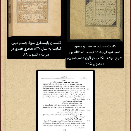
گلستان بایسنقری موزهٔ چستر بیتی
کلیات سعدی مذهب و مصور
کتابت به سال ۸۳۰ هجری قمری در
نسخه‌برداری شده توسط عبدالله بن
هرات » تصویر ۸۸
شیخ مرشد الکاتب در قرن دهم هجری
» تصویر ۲۲۵