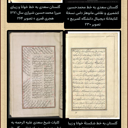
گلستان سعدی به خط خوانا و زیبای
گلستان سعدی به خط محمدحسین
میرزا محمدحسین شیرازی سال ۱۲۷۱
کشمیری و نقاشی مانوهار داس نسخهٔ
هجری قمری » تصویر ۲۶۴
کتابخانهٔ دیجیتال دانشگاه کمبریج »
تصویر ۲۳۰
کلیات شیخ سعدی علیه الرحمه به
گلستان به خط شکستهٔ خوانا و زیبا