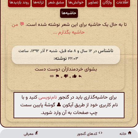
اطّلاعات
واژگان
تصاویر
خوانش‌ها
مشق شعر
ترانه‌ها
روند بازدیدها
حاشیه‌ها
تا به حال یک حاشیه برای این شعر نوشته شده است.
💬 من
حاشیه بگذارم ...
ناشناس
در ‫۱۲ سال و ۸ ماه قبل، شنبه ۲ آذر ۱۳۹۲، ساعت
نوشته:
۲۲:۰۳
بشوای خردمندازآن دوست دست
link
flag
۰
thumb_down
۰
thumb_up
reply
برای حاشیه‌گذاری باید در گنجور
نام‌نویسی
کنید و با
نام کاربری خود از طریق آیکون 👤 گوشهٔ پایین سمت
چپ صفحات به آن وارد شوید.
خانه
کدهای گنجور
معرفی