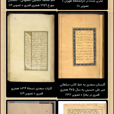
خط محمد حسینی اصفهانی - گلستان
تحریر شده در دارالخلافهٔ طهران »
مورخ ۱۲۵۹ هجری قمری » تصویر ۱۱۹
تصویر ۱۱۰
گلستان سعدی به خط کاتب سلطانی
کلیات سعدی نسخهٔ ۱۰۳۴ هجری
میر علی حسینی به سال ۹۷۵ هجری
قمری » تصویر ۱۷۹
قمری در بخارا » تصویر ۲۳۲