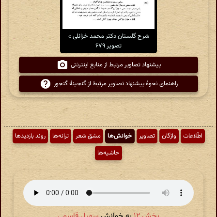
شرح گلستان دکتر محمد خزائلی »
تصویر ۶۷۹
پیشنهاد تصاویر مرتبط از منابع اینترنتی
راهنمای نحوهٔ پیشنهاد تصاویر مرتبط از گنجینهٔ گنجور
اطّلاعات
واژگان
تصاویر
خوانش‌ها
مشق شعر
ترانه‌ها
روند بازدیدها
حاشیه‌ها
بخش ۱۲
به خوانش
سهیل قاسمی