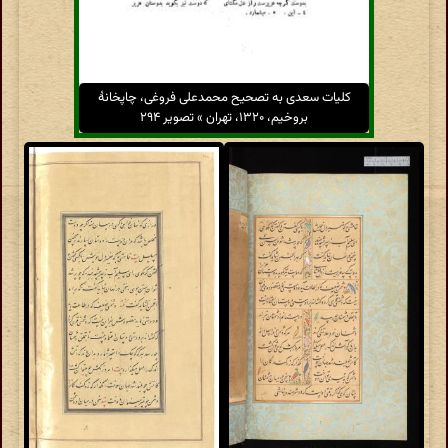
کلیات سعدی به تصحیح محمدعلی فروغی، چاپخانهٔ
بروخیم، ۱۳۲۰، تهران » تصویر ۲۹۴