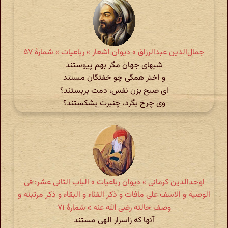
جمال‌الدین عبدالرزاق » دیوان اشعار » رباعیات » شمارهٔ ۵۷
شبهای جهان مگر بهم پیوستند
و اختر همگی چو خفتگان مستند
ای صبح بزن نفس، دمت بربستند؟
وی چرخ بگرد، چنبرت بشکستند؟
اوحدالدین کرمانی » دیوان رباعیات » الباب الثانی عشر: فی
الوصیة و الاسف علی مافات و ذکر الفناء و البقاء و ذکر مرتبته و
وصف حالته رضی الله عنه » شمارهٔ ۷۱
آنها که زاسرار الهی مستند