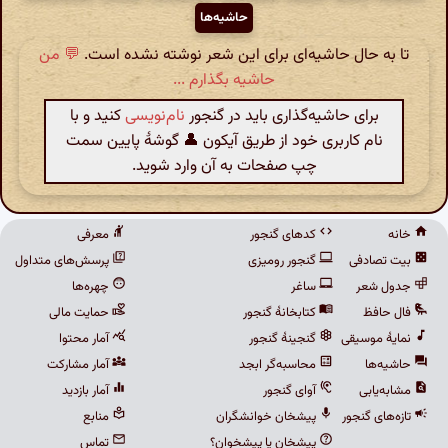
حاشیه‌ها
تا به حال حاشیه‌ای برای این شعر نوشته نشده است.
💬 من
حاشیه بگذارم ...
برای حاشیه‌گذاری باید در گنجور
نام‌نویسی
کنید و با
نام کاربری خود از طریق آیکون 👤 گوشهٔ پایین سمت
چپ صفحات به آن وارد شوید.
خانه
کدهای گنجور
معرفی
بیت تصادفی
گنجور رومیزی
پرسش‌های متداول
جدول شعر
ساغر
چهره‌ها
فال حافظ
کتابخانهٔ گنجور
حمایت مالی
نمایهٔ موسیقی
گنجینهٔ گنجور
آمار محتوا
حاشیه‌ها
محاسبه‌گر ابجد
آمار مشارکت
مشابه‌یابی
آوای گنجور
آمار بازدید
تازه‌های گنجور
پیشخان خوانشگران
منابع
پیشخان یا پیشخوان؟
تماس