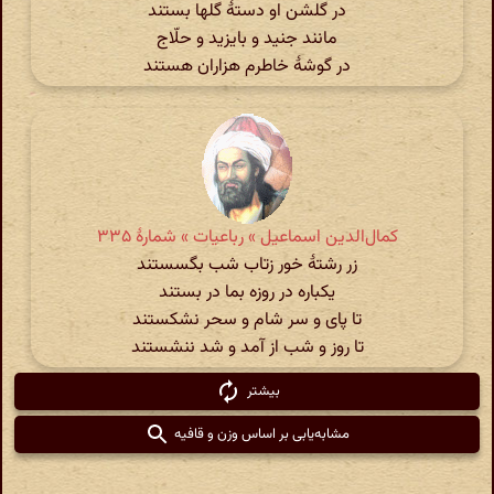
در گلشن او دستهٔ گلها بستند
مانند جنید و بایزید و حلّاج
در گوشهٔ خاطرم هزاران هستند
کمال‌الدین اسماعیل » رباعیات » شمارهٔ ۳۳۵
زر رشتۀ خور زتاب شب بگسستند
یکباره در روزه بما در بستند
تا پای و سر شام و سحر نشکستند
تا روز و شب از آمد و شد ننشستند
بیشتر
مشابه‌یابی بر اساس وزن و قافیه