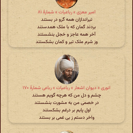
امیر معزی » رباعیات » شمارهٔ ۸۱
تیراندازان همه گرو در بستند
بردند گمان که با ملک همدستند
آخر همه عاجز و خجل بنشستند
وز شرم ملک تیر و کمان بشکستند
انوری » دیوان اشعار » رباعیات » رباعی شمارهٔ ۱۷۰
چشم و دل من که هرچه گویم هستند
در خصمی من به مشورت بنشستند
اول پایم بر درغم بشکستند
واخر دستم ز بی غمی بر بستند