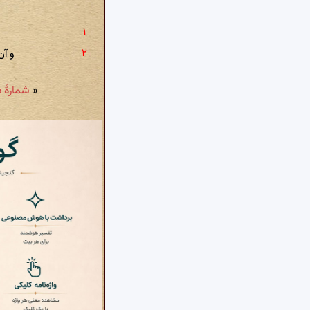
و آن
«
شمارهٔ ۹۵: با دل گفتم تو را چه می رنجاند