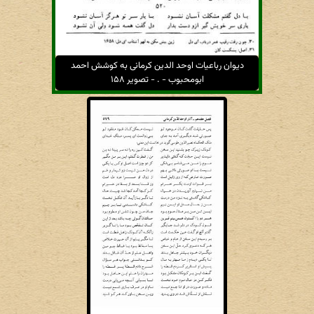
دیوان رباعیات اوحد الدین کرمانی به کوشش احمد
ابومحبوب - . - تصویر ۱۵۸