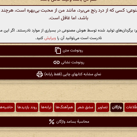
ی: کسی که از درد رنج می‌برد، مانند من از محبت بی‌بهره است، هرچند 
باشد، اما غافل است.
:
برگردان‌های تولید شده توسط هوش مصنوعی در بسیاری از موارد نادرستند. اگر این مت
نادرست است می‌توانید آن را
ویرایش
کنید.
رونوشت متن
رونوشت نشانی
نمای مشابه کتابهای چاپی (فقط رایانه)
طّلاعات
واژگان
تصاویر
مشق شعر
هم‌آهنگ‌ها
ترانه‌ها
روند بازدیدها
حاشیه‌ها
محاسبهٔ بسامد واژگان