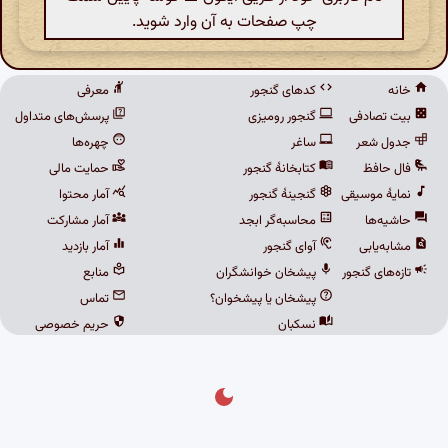
چپ صفحات به آن وارد شوید.
خانه
کدهای گنجور
معرفی
بیت تصادفی
گنجور رومیزی
پرسش‌های متداول
جدول شعر
ساغر
چهره‌ها
فال حافظ
کتابخانهٔ گنجور
حمایت مالی
نمایهٔ موسیقی
گنجینهٔ گنجور
آمار محتوا
حاشیه‌ها
محاسبه‌گر ابجد
آمار مشارکت
مشابه‌یابی
آوای گنجور
آمار بازدید
تازه‌های گنجور
پیشخان خوانشگران
منابع
پیشخان یا پیشخوان؟
تماس
نسکبان
حریم خصوصی