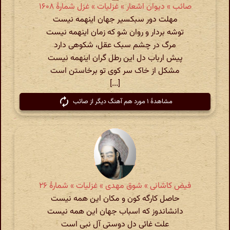
صائب » دیوان اشعار » غزلیات » غزل شمارهٔ ۱۶۰۸
مهلت دور سبکسیر جهان اینهمه نیست
توشه بردار و روان شو که زمان اینهمه نیست
مرگ در چشم سبک عقل، شکوهی دارد
پیش ارباب دل این رطل گران اینهمه نیست
مشکل از خاک سر کوی تو برخاستن است
[...]
مشاهدهٔ ۱ مورد هم آهنگ دیگر از صائب
فیض کاشانی » شوق مهدی » غزلیات » شمارهٔ ۲۶
حاصل کارگه کون و مکان این همه نیست
دانش‏اندوز که اسباب جهان این همه نیست
علت غائی دل دوستی آل نبی است