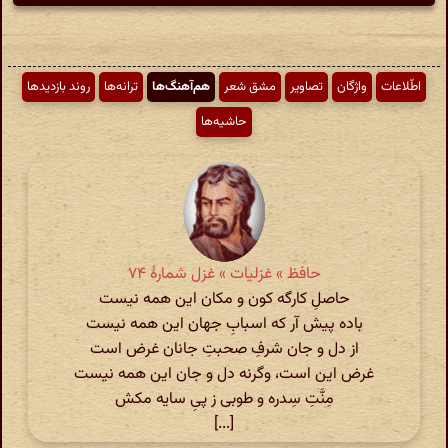
اطّلاعات
واژگان
تصاویر
مشق شعر
هم‌آهنگ‌ها
ترانه‌ها
روند بازدیدها
حاشیه‌ها
حافظ » غزلیات » غزل شمارهٔ ۷۴
حاصلِ کارگه کون و مکان این همه نیست
باده پیش آر که اسبابِ جهان این همه نیست
از دل و جان شرفِ صحبتِ جانان غرض است
غرض این است، وگرنه دل و جان این همه نیست
مِنَّتِ سِدره و طوبی ز پیِ سایه مکش
[...]