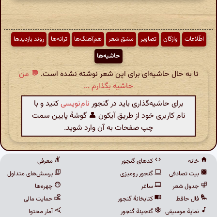
اطّلاعات
واژگان
تصاویر
مشق شعر
هم‌آهنگ‌ها
ترانه‌ها
روند بازدیدها
حاشیه‌ها
تا به حال حاشیه‌ای برای این شعر نوشته نشده است.
💬 من
حاشیه بگذارم ...
برای حاشیه‌گذاری باید در گنجور
نام‌نویسی
کنید و با
نام کاربری خود از طریق آیکون 👤 گوشهٔ پایین سمت
چپ صفحات به آن وارد شوید.
خانه
کدهای گنجور
معرفی
بیت تصادفی
گنجور رومیزی
پرسش‌های متداول
جدول شعر
ساغر
چهره‌ها
فال حافظ
کتابخانهٔ گنجور
حمایت مالی
نمایهٔ موسیقی
گنجینهٔ گنجور
آمار محتوا