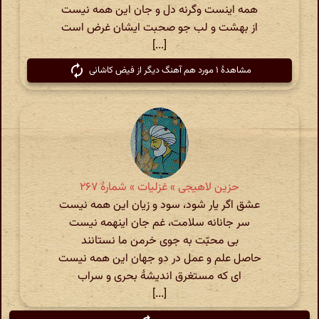
همه اینست وگرنه دل و جان این همه نیست
از بهشت و لب جو صحبت ایشان غرض است
[...]
مشاهدهٔ ۱ مورد هم آهنگ دیگر از فیض کاشانی
حزین لاهیجی » غزلیات » شمارهٔ ۲۶۷
عشق اگر یار شود، سود و زیان این همه نیست
سر جانانه سلامت، غم جان اینهمه نیست
بی محبّت به جوی خرمن ما نستانند
حاصل علم و عمل در دو جهان این همه نیست
ای که مستغرق اندیشهٔ بحری و سراب
[...]