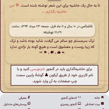
تا به حال یک حاشیه برای این شعر نوشته شده است.
💬 من
حاشیه بگذارم ...
ناشناس
در ‫۱۰ سال و ۱۱ ماه قبل، جمعه ۲۳ مرداد ۱۳۹۴، ساعت
نوشته:
۲۱:۲۹
ترک سرمستم چو ساغر می گرفت، شاید بوده باشد و ترک
که زیبا روست و معشوق است و هیچ گونه بار نژادی ندارد
link
flag
۰
thumb_down
۰
thumb_up
reply
برای حاشیه‌گذاری باید در گنجور
نام‌نویسی
کنید و با
نام کاربری خود از طریق آیکون 👤 گوشهٔ پایین سمت
چپ صفحات به آن وارد شوید.
خانه
کدهای گنجور
معرفی
بیت تصادفی
گنجور رومیزی
پرسش‌های متداول