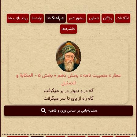
اطّلاعات
واژگان
تصاویر
مشق شعر
هم‌آهنگ‌ها
ترانه‌ها
روند بازدیدها
حاشیه‌ها
عطار » مصیبت نامه » بخش دهم » بخش ۵ - الحكایة و
التمثیل
گه در و دیوار در بر میگرفت
گاه راه از پای تا سر میگرفت
مشابه‌یابی بر اساس وزن و قافیه