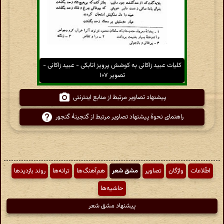
کلیات عبید زاکانی به کوشش پرویز اتابکی - عبید زاکانی -
تصویر ۱۰۷
پیشنهاد تصاویر مرتبط از منابع اینترنتی
راهنمای نحوهٔ پیشنهاد تصاویر مرتبط از گنجینهٔ گنجور
اطّلاعات
واژگان
تصاویر
مشق شعر
هم‌آهنگ‌ها
ترانه‌ها
روند بازدیدها
حاشیه‌ها
پیشنهاد مشق شعر