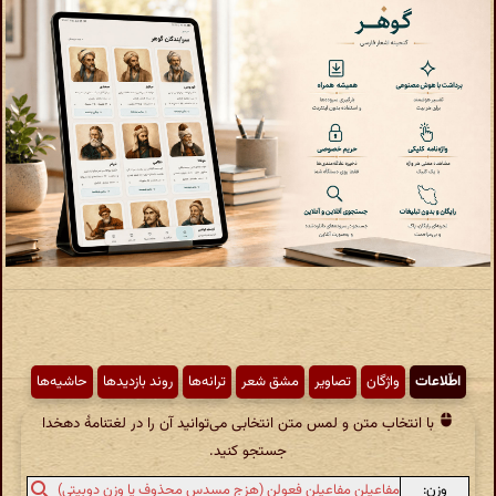
اطّلاعات
واژگان
تصاویر
مشق شعر
ترانه‌ها
روند بازدیدها
حاشیه‌ها
با انتخاب متن و لمس متن انتخابی می‌توانید آن را در لغتنامهٔ دهخدا
جستجو کنید.
وزن:
مفاعیلن مفاعیلن فعولن (هزج مسدس محذوف یا وزن دوبیتی)