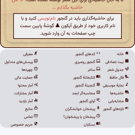
تا به حال حاشیه‌ای برای این شعر نوشته نشده است.
💬 من
حاشیه بگذارم ...
برای حاشیه‌گذاری باید در گنجور
نام‌نویسی
کنید و با
نام کاربری خود از طریق آیکون 👤 گوشهٔ پایین سمت
چپ صفحات به آن وارد شوید.
خانه
کدهای گنجور
معرفی
بیت تصادفی
گنجور رومیزی
پرسش‌های متداول
جدول شعر
ساغر
چهره‌ها
فال حافظ
کتابخانهٔ گنجور
حمایت مالی
نمایهٔ موسیقی
گنجینهٔ گنجور
آمار محتوا
حاشیه‌ها
محاسبه‌گر ابجد
آمار مشارکت
مشابه‌یابی
آوای گنجور
آمار بازدید
تازه‌های گنجور
پیشخان خوانشگران
منابع
پیشخان یا پیشخوان؟
تماس
نسکبان
حریم خصوصی