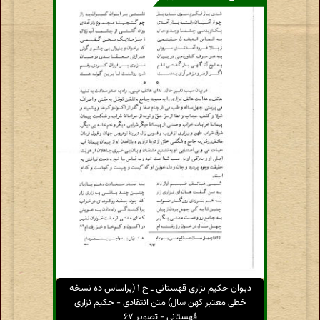
دیوان حکیم نزاری قهستانی ـ ج ۱ (براساس ده نسخه
خطی معتبر کهن سال) متن انتقادی - حکیم نزاری
قهستانی - تصویر ۶۷