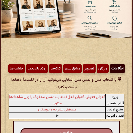
اطّلاعات
واژگان
تصاویر
مشق شعر
ترانه‌ها
روند بازدیدها
حاشیه‌ها
با انتخاب متن و لمس متن انتخابی می‌توانید آن را در لغتنامهٔ دهخدا
جستجو کنید.
وزن:
فعولن فعولن فعولن فعل (متقارب مثمن محذوف یا وزن شاهنامه)
قالب شعری:
مثنوی
منبع اولیه:
مصطفی علیزاده و دوستان
تعداد ابیات:
۱۰
خلاصه