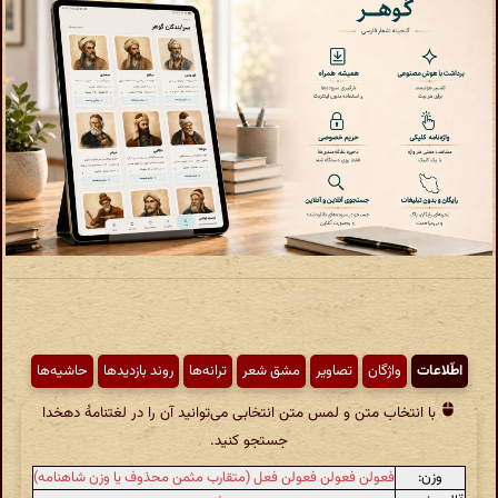
اطّلاعات
واژگان
تصاویر
مشق شعر
ترانه‌ها
روند بازدیدها
حاشیه‌ها
با انتخاب متن و لمس متن انتخابی می‌توانید آن را در لغتنامهٔ دهخدا
جستجو کنید.
وزن:
فعولن فعولن فعولن فعل (متقارب مثمن محذوف یا وزن شاهنامه)