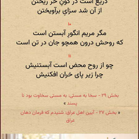
دریغ است در کونِ خر ریختن
از آن شد سزایِ برآویختن
مگر مریم انگورِ آبستن است
که روحش درون همچو جان در تن است
چو از روح محض است آبستنیش
چرا زیر پای خران افکنیش
بخش ۲۹ - سخا به مستی: به مستی سخاوت بود نا
پسند
»
«
بخش ۲۷ - آیین اهل عراق: شنیدم که فرمان دهان
عراق