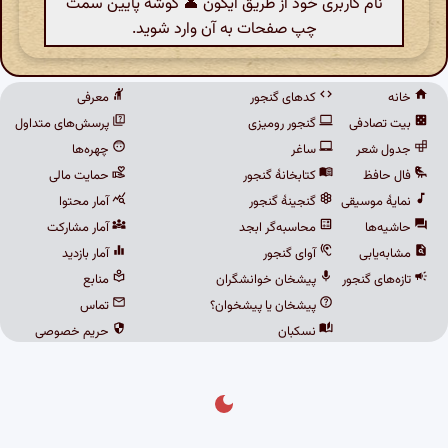
نام کاربری خود از طریق آیکون 👤 گوشهٔ پایین سمت
چپ صفحات به آن وارد شوید.
خانه
کدهای گنجور
معرفی
بیت تصادفی
گنجور رومیزی
پرسش‌های متداول
جدول شعر
ساغر
چهره‌ها
فال حافظ
کتابخانهٔ گنجور
حمایت مالی
نمایهٔ موسیقی
گنجینهٔ گنجور
آمار محتوا
حاشیه‌ها
محاسبه‌گر ابجد
آمار مشارکت
مشابه‌یابی
آوای گنجور
آمار بازدید
تازه‌های گنجور
پیشخان خوانشگران
منابع
پیشخان یا پیشخوان؟
تماس
نسکبان
حریم خصوصی