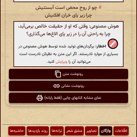
#
چو از روح محض است آبستنیش
چرا زیر پای خران افکنیش
هوش مصنوعی: وقتی که او از حقیقت خالص برمی‌آید،
چرا به راحتی آن را در زیر پای الاغ‌ها می‌گذاری؟
اخطار:
برگردان‌های تولید شده توسط هوش مصنوعی در
بسیاری از موارد نادرستند. اگر این متن به نظرتان نادرست است
می‌توانید آن را
ویرایش
کنید.
رونوشت متن
رونوشت نشانی
نمای مشابه کتابهای چاپی (فقط رایانه)
اطّلاعات
واژگان
تصاویر
مشق شعر
ترانه‌ها
روند بازدیدها
حاشیه‌ها