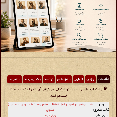
اطّلاعات
واژگان
تصاویر
مشق شعر
ترانه‌ها
روند بازدیدها
حاشیه‌ها
با انتخاب متن و لمس متن انتخابی می‌توانید آن را در لغتنامهٔ دهخدا
جستجو کنید.
وزن:
فعولن فعولن فعولن فعل (متقارب مثمن محذوف یا وزن شاهنامه)
قالب شعری:
مثنوی
منبع اولیه:
ویکی‌درج