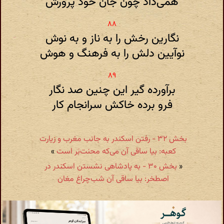
همی‌داد چون جان خود پرورش
نگارین رخش را به ناز و به نوش
نوآیین دلش را به فرهنگ و هوش
برآورده گیر این چنین صد نگار
فرو برده خاکش سرانجام کار
بخش ۳۲ - رفتن اسکندر به جانب مغرب و زیارت
کعبه: بیا ساقی آن می‌که محنت‌بَر است
»
«
بخش ۳۰ - به پادشاهی نشستن اسکندر در
اصطخر: بیا ساقی آن شب‌چراغ مغان