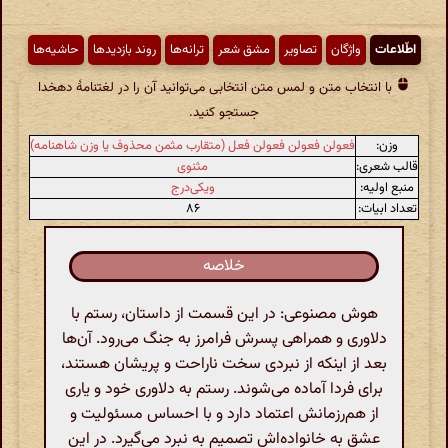
اطّلاعات
واژگان
تصاویر
مشق شعر
ترانه‌ها
روند بازدیدها
حاشیه‌ها
با انتخاب متن و لمس متن انتخابی می‌توانید آن را در لغتنامهٔ دهخدا
جستجو کنید.
وزن:
فعولن فعولن فعولن فعل (متقارب مثمن محذوف یا وزن شاهنامه)
قالب شعری:
مثنوی
منبع اولیه:
ویکی‌درج
تعداد ابیات:
۸۶
خلاصه
هوش مصنوعی: در این قسمت از داستان، رستم با
دلاوری و همراهی پسرش فرامرز به جنگ می‌رود. آن‌ها
بعد از اینکه از نبردی سخت ناراحت و پریشان هستند،
برای فردا آماده می‌شوند. رستم به دلاوری خود و یاری
از هم‌رزمانش اعتماد دارد و با احساس مسئولیت و
عشق به خانواده‌اش تصمیم به نبرد می‌گیرد. در این