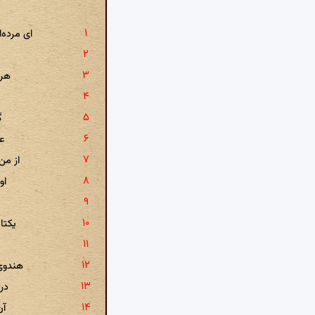
ای مرده‌
هرگ
گ
عا
از من
او
یکتا
هندوی
در
آن