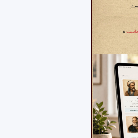
یست
»