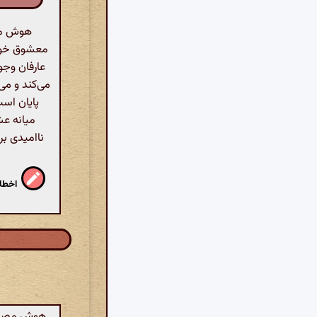
هوش مصن
معشوق خود م
عارفان وجود
می‌کند و می‌
پایان است
میانه‌ ع
ناامیدی بر
اخطار
هوش مصنوعی