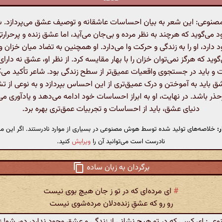
وعی: این شعر به بیان احساسات عاشقانه و توصیف عشق می‌پردازد. ش
ی‌گوید که هرچند به نظر مرده و بی‌جان می‌آید، اما عشق زنده و پرحرارت
 دارد، او را به زندگی و حرکت وا می‌دارد. او همچنین به تضاد میان خزان و 
گوید که هرگز نمی‌توان خزان را با بهار مقایسه کرد. از نظر او، عشق نه دارا
 و باید در جستجوی واقعیات عمیق‌تر از سطح زندگی بود. شاعر تأکید می‌ک
شق باید به آموختن و درک عمیق‌تری از این احساس بپردازد و به نوعی از 
حذر باشد. در نهایت، او به ابراز احساسات خود ادامه می‌دهد و یادآوری می‌
دنیای عشق، باید از احساسات و تجربیات عمق‌تری بهره برد.
:
خلاصه‌های تولید شده توسط هوش مصنوعی در بسیاری از موارد نادرستند. اگر این مت
نادرست است می‌توانید آن را
ویرایش
کنید.
برگردان به زبان ساده
#
ای مرده‌ای که در تو ز جان هیچ بوی نیست
رو رو که عشقِ زنده‌دلان مرده‌شوی نیست
: ای کسی که در تو هیچ نشانی از زندگی و عشق وجود ندارد، دور شو! ز