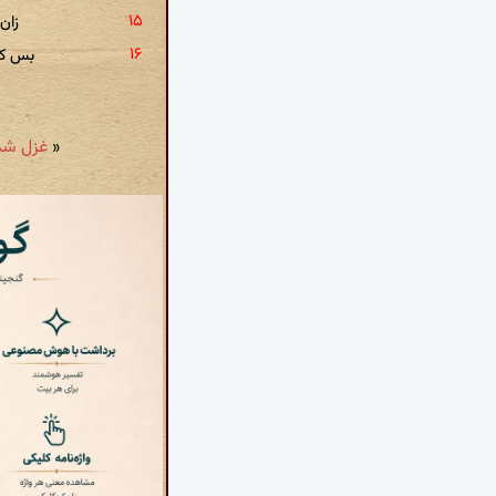
زان
بس کن
«
غزل شمارهٔ ۴۵۸: امروز چرخ را 