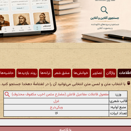
اطّلاعات
واژگان
تصاویر
خوانش‌ها
مشق شعر
ترانه‌ها
روند بازدیدها
حاشیه‌ها
با انتخاب متن و لمس متن انتخابی می‌توانید آن را در لغتنامهٔ دهخدا جستجو کنید.
وزن:
مفعول فاعلات مفاعیل فاعلن (مضارع مثمن اخرب مکفوف محذوف)
قالب شعری:
غزل
منبع اولیه:
ویکی‌درج
تعداد ابیات:
۱۶
خلاصه