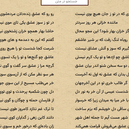
ای که در تو ز جان هیچ بوی نیست
رو رو که عشقِ زنده‌دلان مرده‌شو
ماننده‌ خزانی هر روز سردتر
در تو ز سوز عشق یکی تای موی ن
ز خزان بهار شود؟ این مجو محال
حاشا بهار همچو خزان زشتخوی ن
روباه لنگ رفت که بر شیر عاشقم
گفتم که این به دمدمه و های هو
یرم که سوز و آتش عشاق نیستت
شرمت کجا شدست تو را هیچ روی
شق چو اژدها و تو یک کرم نیستی
عاشق چو گنج‌ها و تو را یک تسوی
 دو سه سخن شنو اندر بیان عشق
گرچه مرا ز عشق سر گفت و گوی 
ل بدان که عشق نه اول نه آخرست
هر سو نظر مکن که از آن‌سوی سو
گر طالب خری تو در این آخرجهان
خر می‌طلب مسیح از این سوی ج
 شدست عیسی از آن خر به نور دل
دل چون شکمبه پرحدث و توی تو
با خر میا به میدان زیرا که خرسوار
از فارسانِ حمله و چوگان و گوی ن
 ساقی دل خویشم که بزم ساخت
تا ترک غم نتازد کامروز طوی نیست
 شهر مست آیم تا جمله اهل شهر
دانند کاین زهی ز گدایان کوی نیس
 عشق می‌فروش قیامت همی‌کند
زان باده‌ای که درخور خم و سبوی 