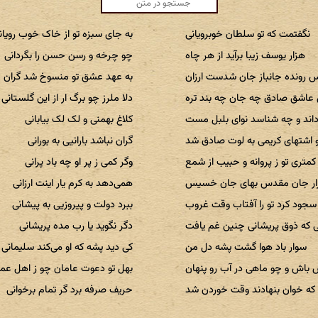
نگفتمت که تو سلطان خوبرویانی
به جای سبزه تو از خاک خوب رویان
هزار یوسف زیبا برآید از هر چاه
چو چرخه و رسن حسن را بگردانی
س رونده جانباز جان شدست ارزان
به عهد عشق تو منسوخ شد گران ج
عاشق صادق چه جان چه بند تره
دلا ملرز چو برگ ار از این گلستانی
اند و چه شناسد نوای بلبل مست
کلاغ بهمنی و لک لک بیابانی
 اشتهای کریمی به لوت صادق شد
گران نباشد بارانیی به بورانی
کمتری تو ز پروانه و حبیب از شمع
وگر کمی ز پر او چه باد پرانی
ار جان مقدس بهای جان خسیس
همی‌دهد به کرم یار اینت ارزانی
سجود کرد تو را آفتاب وقت غروب
ببرد دولت و پیروزیی به پیشانی
که ذوق پریشانی چنین غم یافت
دگر نگوید یا رب مده پریشانی
سوار باد هوا گشت پشه دل من
کی دید پشه که او می‌کند سلیمانی
باش و چو ماهی در آب رو پنهان
بهل تو دعوت عامان چو ز اهل عما
 خوان بنهادند وقت خوردن شد
حریف صرفه برد گر تمام برخوانی