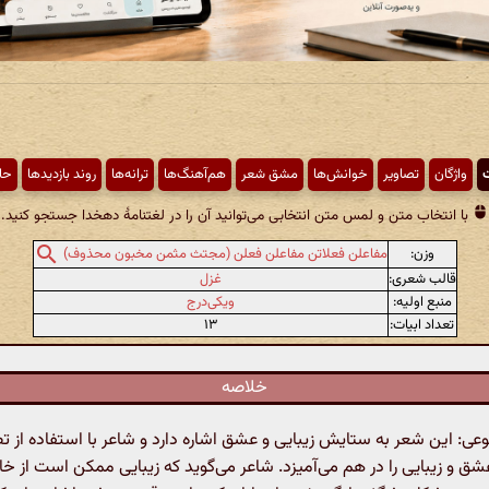
ت
واژگان
تصاویر
خوانش‌ها
مشق شعر
هم‌آهنگ‌ها
ترانه‌ها
روند بازدیدها
حا
با انتخاب متن و لمس متن انتخابی می‌توانید آن را در لغتنامهٔ دهخدا جستجو کنید.
وزن:
مفاعلن فعلاتن مفاعلن فعلن (مجتث مثمن مخبون محذوف)
قالب شعری:
غزل
منبع اولیه:
ویکی‌درج
تعداد ابیات:
۱۳
خلاصه
 این شعر به ستایش زیبایی و عشق اشاره دارد و شاعر با استفاده از تص
 عشق و زیبایی را در هم می‌آمیزد. شاعر می‌گوید که زیبایی ممکن است از خ