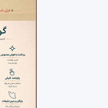
«
غزل شمارهٔ ۳۰۹۲: هزار جان م