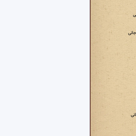
ی
انی
نی