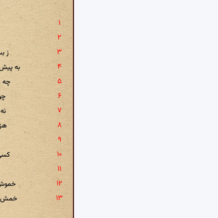
ز ب
به پیش 
چه د
چو
نه 
هز
کسی 
خموش 
خمش که