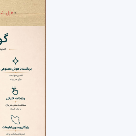
«
غزل شمارهٔ ۲۵۴۱: الا ای جان جان جان 