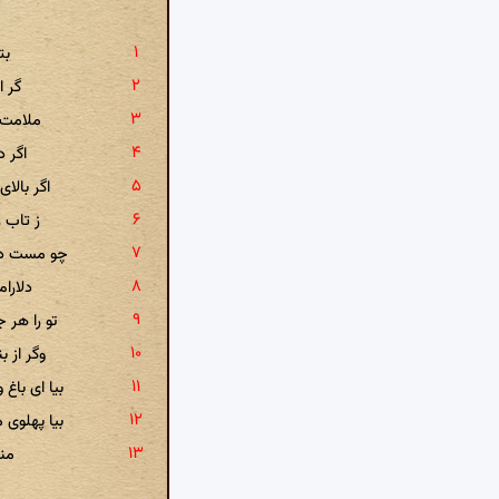
بت
گر ا
ملامت 
اگر د
اگر بالا
ز تاب 
چو مست دید
دلارا
تو را هر ج
وگر از 
بیا ای باغ
بیا پهلوی
منم