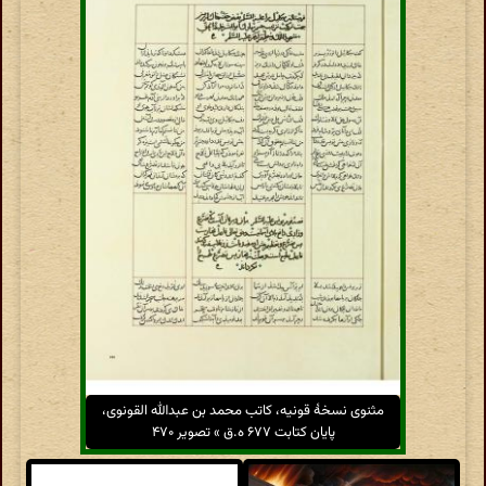
مثنوی نسخهٔ قونیه، کاتب محمد بن عبدالله القونوی،
پایان کتابت ۶۷۷ ه.ق » تصویر ۴۷۰