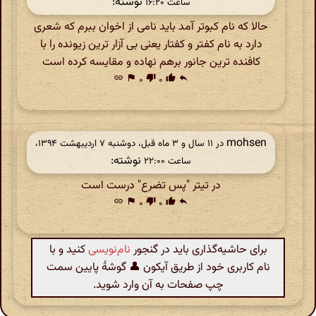
نوشته:
ساعت ۱۶:۲۰
حالا که نام کبوتر آمد باید نامی از اخوان ببرم که شعری
دارد به نام کفتر و کفتار یعنی بی آزار ترین زیونده را با
کافنده ترین جانور برهم نهاده و مقایسه کرده است
link
flag
۰
thumb_down
۰
thumb_up
reply
mohsen
در ‫۱۱ سال و ۳ ماه قبل، دوشنبه ۷ اردیبهشت ۱۳۹۴،
نوشته:
ساعت ۲۲:۰۰
در تیتر "پس تضرع" درست است
link
flag
۰
thumb_down
۰
thumb_up
reply
برای حاشیه‌گذاری باید در گنجور
نام‌نویسی
کنید و با
نام کاربری خود از طریق آیکون 👤 گوشهٔ پایین سمت
چپ صفحات به آن وارد شوید.