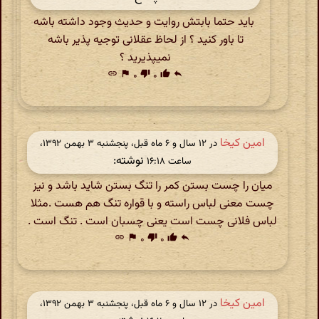
باید حتما بابتش روایت و حدیث وجود داشته باشه
تا باور کنید ؟ از لحاظ عقلانی توجیه پذیر باشه
نمیپذیرید ؟
link
flag
۰
thumb_down
۰
thumb_up
reply
امین کیخا
در ‫۱۲ سال و ۶ ماه قبل، پنجشنبه ۳ بهمن ۱۳۹۲،
نوشته:
ساعت ۱۶:۱۸
میان را چست بستن کمر را تنگ بستن شاید باشد و نیز
چست معنی لباس راسته و با قواره تنگ هم هست .مثلا
لباس فلانی چست است یعنی چسبان است . تنگ است .
link
flag
۰
thumb_down
۰
thumb_up
reply
امین کیخا
در ‫۱۲ سال و ۶ ماه قبل، پنجشنبه ۳ بهمن ۱۳۹۲،