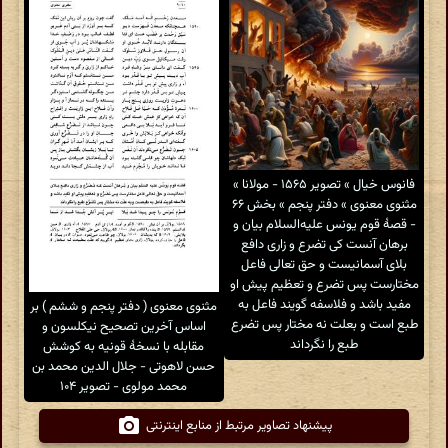
فانوس خیال » تصویر ۱۵۶۵ - مولانا »
مثنوی معنوی » دفتر پنجم » بخش ۶۶
- قصهٔ قوم یونس علیه‌السلام بیان و
برهان آنست کی تضرع و زاری دافع
بلای آسمانیست و حق تعالی فاعل
مختارست پس تضرع و تعظیم پیش او
مفید باشد و فلاسفه گویند فاعل به
مثنوی معنوی ( دفتر پنجم و ششم ) بر
طبع است و بعلت نه مختار پس تضرع
اساس آخرین تصحیح نیکلسون و
طبع را نگرداند
مقابله با نسخهٔ قونیه به کوشش
حسن لاهوتی - جلال الدین محمد بن
محمد مولوی - تصویر ۱۰۴
پیشنهاد تصاویر مرتبط از منابع اینترنتی