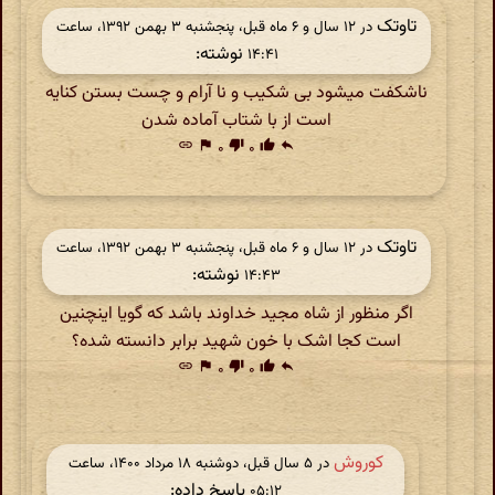
تاوتک
در ‫۱۲ سال و ۶ ماه قبل، پنجشنبه ۳ بهمن ۱۳۹۲، ساعت
نوشته:
۱۴:۴۱
ناشکفت میشود بی شکیب و نا آرام و چست بستن کنایه
است از با شتاب آماده شدن
link
flag
۰
thumb_down
۰
thumb_up
reply
تاوتک
در ‫۱۲ سال و ۶ ماه قبل، پنجشنبه ۳ بهمن ۱۳۹۲، ساعت
نوشته:
۱۴:۴۳
اگر منظور از شاه مجید خداوند باشد که گویا اینچنین
است کجا اشک با خون شهید برابر دانسته شده؟
link
flag
۰
thumb_down
۰
thumb_up
reply
کوروش
در ‫۵ سال قبل، دوشنبه ۱۸ مرداد ۱۴۰۰، ساعت
پاسخ داده:
۰۵:۱۲