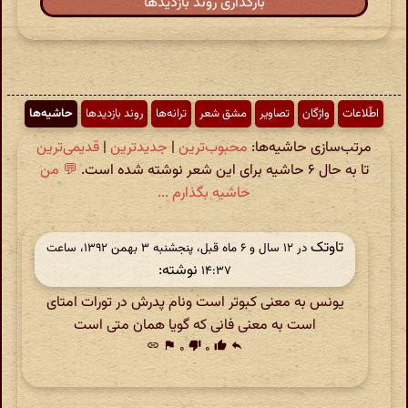
بارگذاری روند بازدیدها
اطّلاعات
واژگان
تصاویر
مشق شعر
ترانه‌ها
روند بازدیدها
حاشیه‌ها
مرتب‌سازی حاشیه‌ها:
محبوب‌ترین
|
جدیدترین
|
قدیمی‌ترین
تا به حال ۶ حاشیه برای این شعر نوشته شده است.
💬 من
حاشیه بگذارم ...
تاوتک
در ‫۱۲ سال و ۶ ماه قبل، پنجشنبه ۳ بهمن ۱۳۹۲، ساعت
نوشته:
۱۴:۳۷
یونس به معنی کبوتر است ونام پدرش در تورات امتای
است به معنی فانی که گویا همان متی است
link
flag
۰
thumb_down
۰
thumb_up
reply