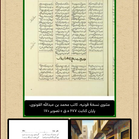
مثنوی نسخهٔ قونیه، کاتب محمد بن عبدالله القونوی،
پایان کتابت ۶۷۷ ه.ق » تصویر ۱۷۰