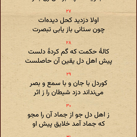
اولا دزدید کحل دیده‌ات
چون ستانی باز یابی تبصرت
کالهٔ حکمت که گم کردهٔ دلست
پیش اهل دل یقین آن حاصلست
کوردل با جان و با سمع و بصر
می‌نداند دزد شیطان را ز اثر
ز اهل دل جو از جماد آن را مجو
که جماد آمد خلایق پیش او