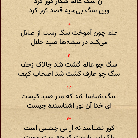
آن سگ عالم شکار گور کرد
وین سگ بی‌مایه قصد کور کرد
علم چون آموخت سگ رست از ضلال
می‌کند در بیشه‌ها صید حلال
سگ چو عالم گشت شد چالاک زحف
سگ چو عارف گشت شد اصحاب کهف
سگ شناسا شد که میر صید کیست
ای خدا آن نور اشناسنده چیست
کور نشناسد نه از بی چشمی است
بلک این زانست کز جهلست مست