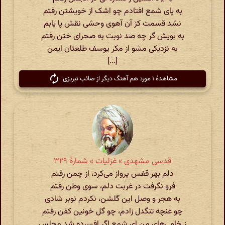
به پای شمع افتادم چو اشک از خویشتن رفتم
نشد قسمت کز آن آهوی وحشی نقش پا یابم
به بویش گر چه صد نوبت به صحرای ختن رفتم
به نزدیکی مشو از مکر یوسف طلعتان ایمن
[...]
مشاهدهٔ ۱ مورد هم آهنگ دیگر از صائب تبریزی
قدسی مشهدی » غزلیات » شمارهٔ ۳۲۹
دلم بهر قفس پرواز می‌کرد، از چمن رفتم
فرو نگرفت در غربت دلم، سوی وطن رفتم
به هجر و وصل این گلشن، نکردم نوبر شادی
چو غنچه تنگدل زادم، چو گل خونین کفن رفتم
ز خامی‌های من ای شمع اگر افسرده شد مجلس