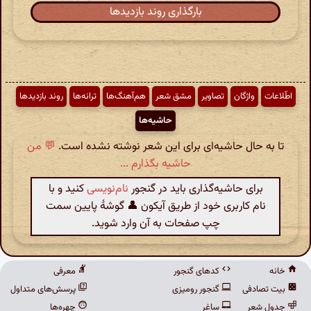
بارگذاری روند بازدیدها
اطّلاعات
واژگان
تصاویر
مشق شعر
هم‌آهنگ‌ها
ترانه‌ها
روند بازدیدها
حاشیه‌ها
تا به حال حاشیه‌ای برای این شعر نوشته نشده است.
💬 من
حاشیه بگذارم ...
برای حاشیه‌گذاری باید در گنجور
نام‌نویسی
کنید و با
نام کاربری خود از طریق آیکون 👤 گوشهٔ پایین سمت
چپ صفحات به آن وارد شوید.
خانه
کدهای گنجور
معرفی
بیت تصادفی
گنجور رومیزی
پرسش‌های متداول
جدول شعر
ساغر
چهره‌ها