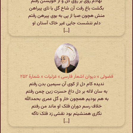
نهادم روی بر روی گل و از خویشتن رفتم
بگشت باغ رفت آن شاخ گل با تای پیراهن
منش هچون صبا از پی به بوی پیرهن رفتم
دلم ننشست جایی غیر خاک آستان او
[...]
فضولی » دیوان اشعار فارسی » غزلیات » شمارهٔ ۲۵۲
ندیده کام دل از کوی آن سیمین بدن رفتم
به سان لاله بر دل داغ حسرت زین چمن رفتم
به هم بودیم همچون خار و گل عمری بحمدالله
خلاف رسم دوران فلک او ماند من رفتم
نگاری همنشینم بود نقشی زد فلک ناگه
[...]