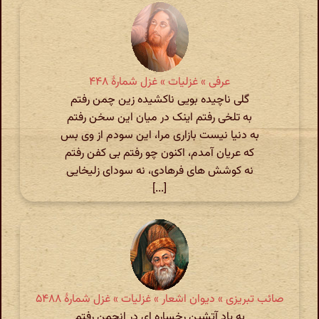
عرفی » غزلیات » غزل شمارهٔ ۴۴۸
گلی ناچیده بویی ناکشیده زین چمن رفتم
به تلخی رفتم اینک در میان این سخن رفتم
به دنیا نیست بازاری مرا، این سودم از وی بس
که عریان آمدم، اکنون چو رفتم بی کفن رفتم
نه کوشش های فرهادی، نه سودای زلیخایی
[...]
صائب تبریزی » دیوان اشعار » غزلیات » غزل شمارهٔ ۵۴۸۸
به یاد آتشین رخساره ای در انجمن رفتم