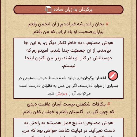
برگردان به زبان ساده
#
بجان ز اندیشه غیرآمدم ز آن انجمن رفتم
بیاران صحبت او باد ارزانی که من رفتم
هوش مصنوعی: به خاطر تفکر دیگران، به این جا
نیامدم. از آن جمعیّت جدا شدم. امیدوارم که
دوستانش در کنار او باشند، زیرا من اکنون اینجا
نیستم.
اخطار:
برگردان‌های تولید شده توسط هوش مصنوعی در
بسیاری از موارد نادرستند. اگر این متن به نظرتان نادرست است
می‌توانید آن را
ویرایش
کنید.
#
مکافات شکفتن نیست آسان عاقبت دیدی
که چون گل زین گلستان رفتم و خونین کفن رفتم
هوش مصنوعی: نتایج عمل همیشه به راحتی به
دست نمی‌آید. در نهایت شاهد خواهی بود که من،