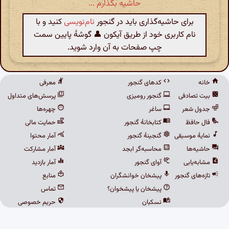
حاشیه بگذارم ...
برای حاشیه‌گذاری باید در گنجور
نام‌نویسی
کنید و با
نام کاربری خود از طریق آیکون 👤 گوشهٔ پایین سمت
چپ صفحات به آن وارد شوید.
خانه
کدهای گنجور
معرفی
بیت تصادفی
گنجور رومیزی
پرسش‌های متداول
جدول شعر
ساغر
چهره‌ها
فال حافظ
کتابخانهٔ گنجور
حمایت مالی
نمایهٔ موسیقی
گنجینهٔ گنجور
آمار محتوا
حاشیه‌ها
محاسبه‌گر ابجد
آمار مشارکت
مشابه‌یابی
آوای گنجور
آمار بازدید
تازه‌های گنجور
پیشخان خوانشگران
منابع
پیشخان یا پیشخوان؟
تماس
نسکبان
حریم خصوصی