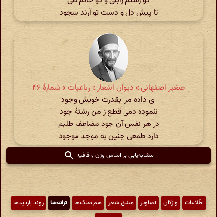
کو رستم زابلی و کو حاتم طی
تا پیش دل و دست تو آرند سجود
صغیر اصفهانی » دیوان اشعار » رباعیات » شمارهٔ ۴۶
ای داده مرا بقدرت خویش وجود
ننموده دمی قطع ز من رشتهٔ جود
در هر نفس آن جود مضاعف طلبم
دارد طمعی چنین به موجد موجود
مشابه‌یابی بر اساس وزن و قافیه
اطّلاعات
واژگان
تصاویر
مشق شعر
هم‌آهنگ‌ها
ترانه‌ها
روند بازدیدها