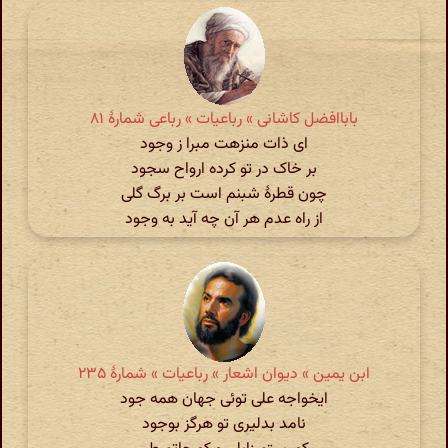
باباافضل کاشانی » رباعیات » رباعی شمارهٔ ۸۱
ای ذات منزهت مبرا ز وجود
بر خاک در تو کرده ارواح سجود
چون قطرهٔ شبنم است بر برگ گلی
از راه عدم هر آن چه آید به وجود
ابن یمین » دیوان اشعار » رباعیات » شمارهٔ ۲۳۵
ایخواجه علی توئی جهان همه جود
نامد بدلیری تو هرگز بوجود