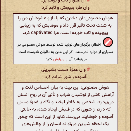
#
آن غمزه ز تاب و توانم برد
وان طره بپیچش و تابم کرد
هوش مصنوعی: آن دختری که با ناز و عشوه‌اش من را
به شدت تحت تاثیر قرار داد و موهایش که به زیبایی
پیچیده و تاب خورده است، مرا captivated کرد.
اخطار:
برگردان‌های تولید شده توسط هوش مصنوعی در
بسیاری از موارد نادرستند. اگر این متن به نظرتان نادرست است
می‌توانید آن را
ویرایش
کنید.
#
وان غمزۀ مست بشیرینی
آسوده ز شور شرابم کرد
هوش مصنوعی: این بیت به بیان احساس لذت و
آرامش ناشی از نوشیدن شراب و تأثیر آن بر روح انسان
می‌پردازد. شخصی به خاطر لبخند و نگاه یا غمزۀ مستی
که دارد، از شوری که در قلبش ایجاد شده، به حالتی
آسوده و خوشایند می‌رسد. کنایه از این است که چطور
یک لحظه شیرین می‌تواند انسان را از چالش‌های