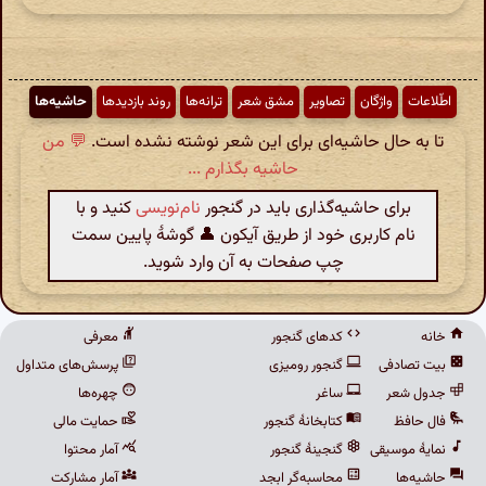
اطّلاعات
واژگان
تصاویر
مشق شعر
ترانه‌ها
روند بازدیدها
حاشیه‌ها
تا به حال حاشیه‌ای برای این شعر نوشته نشده است.
💬 من
حاشیه بگذارم ...
برای حاشیه‌گذاری باید در گنجور
نام‌نویسی
کنید و با
نام کاربری خود از طریق آیکون 👤 گوشهٔ پایین سمت
چپ صفحات به آن وارد شوید.
خانه
کدهای گنجور
معرفی
بیت تصادفی
گنجور رومیزی
پرسش‌های متداول
جدول شعر
ساغر
چهره‌ها
فال حافظ
کتابخانهٔ گنجور
حمایت مالی
نمایهٔ موسیقی
گنجینهٔ گنجور
آمار محتوا
حاشیه‌ها
محاسبه‌گر ابجد
آمار مشارکت