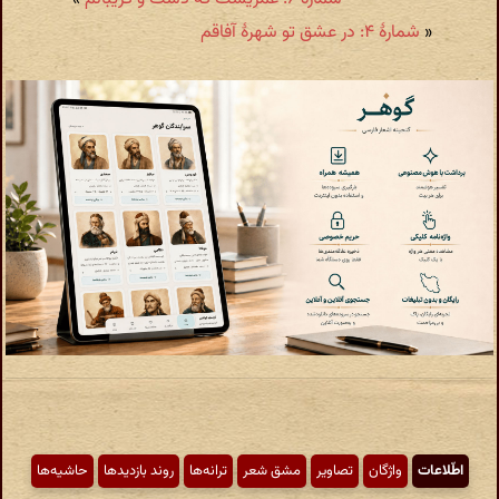
«
شمارهٔ ۴: در عشق تو شهرۀ آفاقم
اطّلاعات
واژگان
تصاویر
مشق شعر
ترانه‌ها
روند بازدیدها
حاشیه‌ها