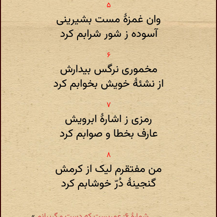
وان غمزۀ مست بشیرینی
آسوده ز شور شرابم کرد
مخموری نرگس بیدارش
از نشئۀ خویش بخوابم کرد
رمزی ز اشارۀ ابرویش
عارف بخطا و صوابم کرد
من مفتقرم لیک از کرمش
گنجینۀ دُرّ خوشابم کرد
شمارهٔ ۶: عمریست که دست و گریبانم
»