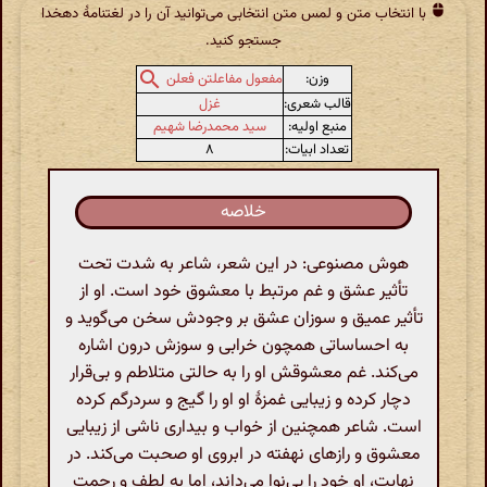
با انتخاب متن و لمس متن انتخابی می‌توانید آن را در لغتنامهٔ دهخدا
جستجو کنید.
وزن:
مفعول مفاعلتن فعلن
قالب شعری:
غزل
منبع اولیه:
سید محمدرضا شهیم
تعداد ابیات:
۸
خلاصه
هوش مصنوعی: در این شعر، شاعر به شدت تحت
تأثیر عشق و غم مرتبط با معشوق خود است. او از
تأثیر عمیق و سوزان عشق بر وجودش سخن می‌گوید و
به احساساتی همچون خرابی و سوزش درون اشاره
می‌کند. غم معشوقش او را به حالتی متلاطم و بی‌قرار
دچار کرده و زیبایی غمزۀ او او را گیج و سردرگم کرده
است. شاعر همچنین از خواب و بیداری ناشی از زیبایی
معشوق و رازهای نهفته در ابروی او صحبت می‌کند. در
نهایت، او خود را بی‌نوا می‌داند، اما به لطف و رحمت