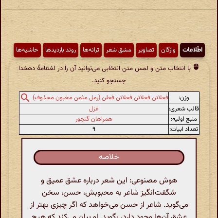
اطّلاعات
واژگان
تصاویر
مشق شعر
ترانه‌ها
روند بازدیدها
حاشیه‌ها
با انتخاب متن و لمس متن انتخابی می‌توانید آن را در لغتنامهٔ دهخدا
جستجو کنید.
وزن:
فعلاتن فعلاتن فعلاتن فعلن (رمل مثمن مخبون محذوف)
قالب شعری:
غزل
منبع اولیه:
همراهان گنجور
تعداد ابیات:
۹
خلاصه
هوش مصنوعی: این شعر درباره عشق عمیق و
شگفت‌انگیز شاعر به محبوبش، حسن، سخن
می‌گوید. شاعر از حسن می‌خواهد که اگر چیزی بهتر از
عشق آن‌ها وجود دارد، بگوید. او بیان می‌کند که هیچ