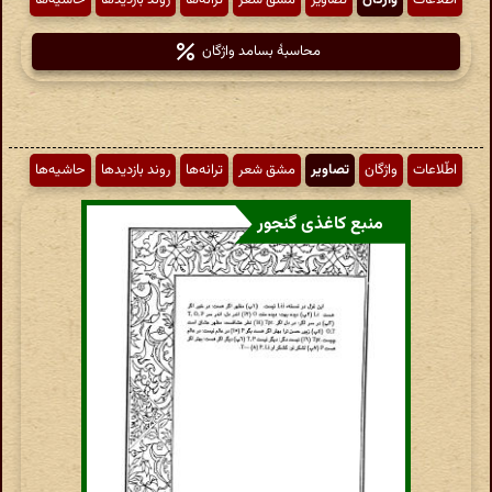
محاسبهٔ بسامد واژگان
اطّلاعات
واژگان
تصاویر
مشق شعر
ترانه‌ها
روند بازدیدها
حاشیه‌ها
منبع کاغذی گنجور