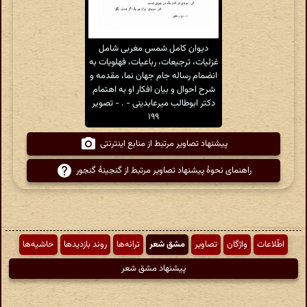
دیوان کامل شمس مغربی شامل
غزلیات، ترجیعات، رباعیات، فهلویات به
انضمام رساله جام جهان نما، مقدمه و
شرح احوال و بیان افکار او به اهتمام
دکتر ابوطالب میرعابدینی - . - تصویر
۱۹۹
پیشنهاد تصاویر مرتبط از منابع اینترنتی
راهنمای نحوهٔ پیشنهاد تصاویر مرتبط از گنجینهٔ گنجور
اطّلاعات
واژگان
تصاویر
مشق شعر
ترانه‌ها
روند بازدیدها
حاشیه‌ها
پیشنهاد مشق شعر