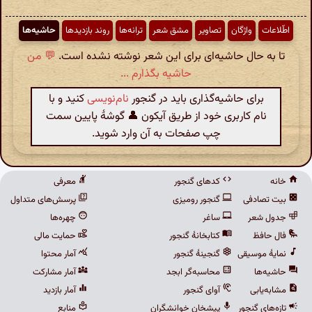
اطّلاعات
واژگان
تصاویر
مشق شعر
ترانه‌ها
روند بازدیدها
حاشیه‌ها
تا به حال حاشیه‌ای برای این شعر نوشته نشده است.
💬 من
حاشیه بگذارم ...
برای حاشیه‌گذاری باید در گنجور
نام‌نویسی
کنید و با
نام کاربری خود از طریق آیکون 👤 گوشهٔ پایین سمت
چپ صفحات به آن وارد شوید.
خانه
کدهای گنجور
معرفی
بیت تصادفی
گنجور رومیزی
پرسش‌های متداول
جدول شعر
ساغر
چهره‌ها
فال حافظ
کتابخانهٔ گنجور
حمایت مالی
نمایهٔ موسیقی
گنجینهٔ گنجور
آمار محتوا
حاشیه‌ها
محاسبه‌گر ابجد
آمار مشارکت
مشابه‌یابی
آوای گنجور
آمار بازدید
تازه‌های گنجور
پیشخان خوانشگران
منابع