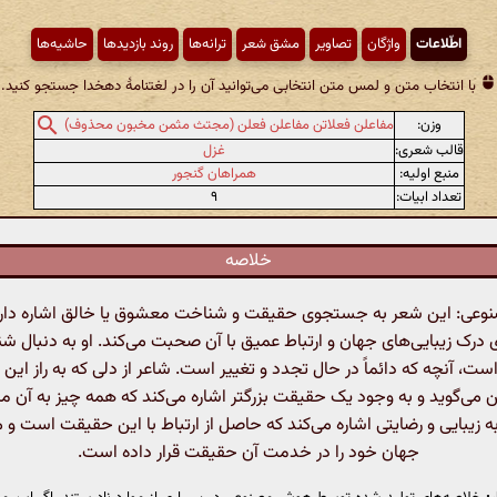
اطّلاعات
واژگان
تصاویر
مشق شعر
ترانه‌ها
روند بازدیدها
حاشیه‌ها
با انتخاب متن و لمس متن انتخابی می‌توانید آن را در لغتنامهٔ دهخدا جستجو کنید.
وزن:
مفاعلن فعلاتن مفاعلن فعلن (مجتث مثمن مخبون محذوف)
قالب شعری:
غزل
منبع اولیه:
همراهان گنجور
تعداد ابیات:
۹
خلاصه
ی: این شعر به جستجوی حقیقت و شناخت معشوق یا خالق اشاره دارد.
درک زیبایی‌های جهان و ارتباط عمیق با آن صحبت می‌کند. او به دنبال 
ست، آنچه که دائماً در حال تجدد و تغییر است. شاعر از دلی که به راز این
 می‌گوید و به وجود یک حقیقت بزرگتر اشاره می‌کند که همه چیز به آن م
به زیبایی و رضایتی اشاره می‌کند که حاصل از ارتباط با این حقیقت است و م
جهان خود را در خدمت آن حقیقت قرار داده است.