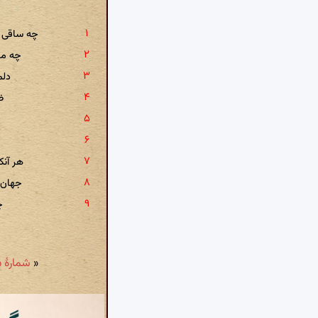
چه ساقی 
چه ما
دلم
ظ
هر آن
جهان 
چ
«
شمارهٔ ۱۴۵: قطره ائی از قعر دریا دم مزن