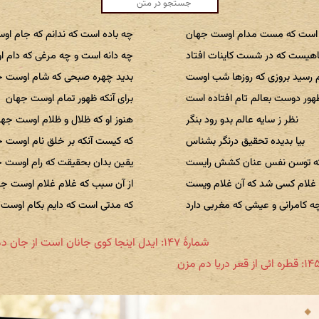
است که مست مدام اوست جهان
چه باده است که ندانم که جام ا
هیست که در شست کاینات افتاد
چه دانه است و چه مرغی که دام 
 رسید بروزی که روزها شب اوست
بدید چهره صبحی که شام اوست ج
هور دوست بعالم تام افتاده است
برای آنکه ظهور تمام اوست جهان
نظر ز سایه عالم بدو رود بنگر
هنوز او که ظلال و ظلام اوست جه
بیا بدیده تحقیق درنگر بشناس
که کیست آنکه بر خلق نام اوست 
که توسن نفس عنان کشش رایست
یقین بدان بحقیقت که رام اوست 
غلام کسی شد که آن غلام ویست
از آن سبب که غلام غلام اوست ج
ه کامرانی و عیشی که مغربی دارد
که مدتی است که دایم بکام اوست
شمارهٔ ۱۴۷: ایدل اینجا کوی جانان است از جان دم مزن