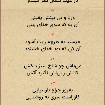
در عیب کسان نظر مینداز
وریا و بی بینش یقینی
آن به که سوی خدای بینی
مپسند به هر‌چه رایت آسود
آن کن که بود خدای خشنود
می‌باش چو شاخ سبز دلکش
کاتش ز نی‌اش نگیرد آتش
بفروز چراغ پارسیایی
کاو‌راست سری به روشنایی