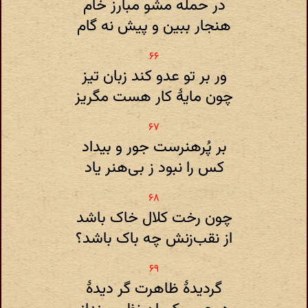
در حمله مشو مبارز خام
هنجار ببین و پیش نه گام
ور بر تو عدو کند زبان تیز
چون مایهٔ کار هست مگریز
بر پُر‌هنر‌ست جور و بیداد
کس را نبود ز بی‌هنر یاد
چون رخت کلال خاک باشد
از نقب‌زنش چه باک باشد؟
گردیدهٔ ظاهرت گر دیدهٔ