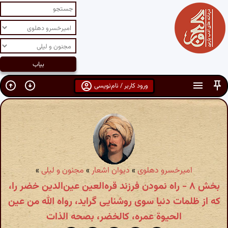
ورود کاربر / نام‌نویسی
امیرخسرو دهلوی
»
دیوان اشعار
»
مجنون و لیلی
»
بخش ۸ - راه نمودن فرزند قره‌العین عین‌الدین خضر را،
که از ظلمات دنیا سوی روشنایی گراید، رواه الله من عین
الحیوة عمره، کالخضر، بصحه الذات