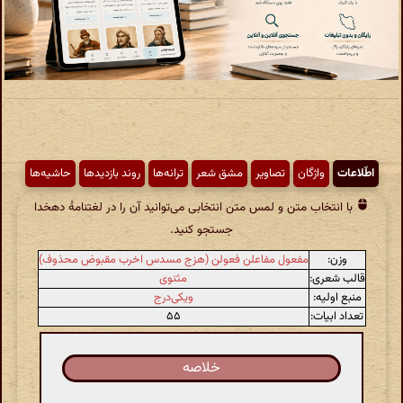
اطّلاعات
واژگان
تصاویر
مشق شعر
ترانه‌ها
روند بازدیدها
حاشیه‌ها
با انتخاب متن و لمس متن انتخابی می‌توانید آن را در لغتنامهٔ دهخدا
جستجو کنید.
وزن:
مفعول مفاعلن فعولن (هزج مسدس اخرب مقبوض محذوف)
قالب شعری:
مثنوی
منبع اولیه:
ویکی‌درج
تعداد ابیات:
۵۵
خلاصه