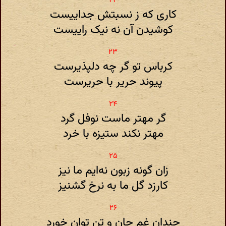
کاری که ز نسبتش جداییست
کوشیدن آن نه نیک راییست
کرباس تو گر چه دلپذیرست
پیوند حریر با حریرست
گر مهتر ماست نوفل گرد
مهتر نکند ستیزه با خرد
زان گونه زبون نه‌ایم ما نیز
کارزد گل ما به نرخ گشنیز
چندان غم جان و تن توان خورد