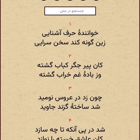
خوانندهٔ حرف آشنایی
زین گونه کند سخن سرایی
کان پیر جگر کباب گشته
وز بادهٔ غم خراب گشته
چون زد در عروس نومید
شد ساختهٔ گزند جاوید
شد در پی آنکه تا چه سازد
کان عاشق خسته را نوازد