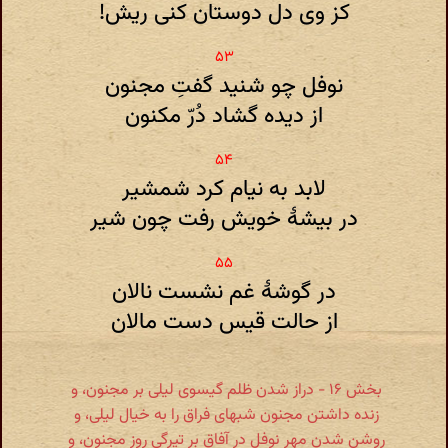
کز وی دل دوستان کنی ریش!
نوفل چو شنید گفتِ مجنون
از دیده گشاد دُرّ مکنون
لابد به نیام کرد شمشیر
در بیشهٔ خویش رفت چون شیر
در گوشهٔ غم نشست نالان
از حالت قیس دست مالان
بخش ۱۶ - دراز شدن ظلم گیسوی لیلی بر مجنون، و
زنده داشتن مجنون شبهای فراق را به خیال لیلی، و
روشن شدن مهر نوفل در آفاق بر تیرگی روز مجنون، و