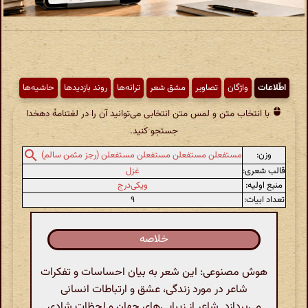
اطّلاعات
واژگان
تصاویر
مشق شعر
ترانه‌ها
روند بازدیدها
حاشیه‌ها
با انتخاب متن و لمس متن انتخابی می‌توانید آن را در لغتنامهٔ دهخدا
جستجو کنید.
وزن:
مستفعلن مستفعلن مستفعلن مستفعلن (رجز مثمن سالم)
قالب شعری:
غزل
منبع اولیه:
ویکی‌درج
تعداد ابیات:
۹
خلاصه
هوش مصنوعی: این شعر به بیان احساسات و تفکرات
شاعر در مورد زندگی، عشق و ارتباطات انسانی
می‌پردازد. شاعر از زیبایی‌های جهان و لحظات شادی