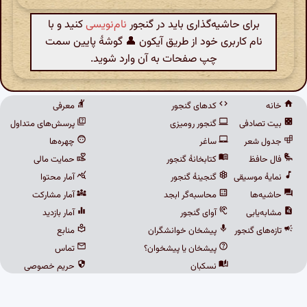
برای حاشیه‌گذاری باید در گنجور
نام‌نویسی
کنید و با
نام کاربری خود از طریق آیکون 👤 گوشهٔ پایین سمت
چپ صفحات به آن وارد شوید.
خانه
کدهای گنجور
معرفی
بیت تصادفی
گنجور رومیزی
پرسش‌های متداول
جدول شعر
ساغر
چهره‌ها
فال حافظ
کتابخانهٔ گنجور
حمایت مالی
نمایهٔ موسیقی
گنجینهٔ گنجور
آمار محتوا
حاشیه‌ها
محاسبه‌گر ابجد
آمار مشارکت
مشابه‌یابی
آوای گنجور
آمار بازدید
تازه‌های گنجور
پیشخان خوانشگران
منابع
پیشخان یا پیشخوان؟
تماس
نسکبان
حریم خصوصی