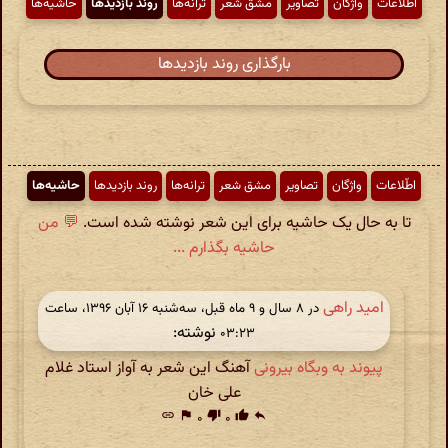
اطّلاعات
واژگان
تصاویر
مشق شعر
ترانه‌ها
روند بازدیدها
حاشیه‌ها
بارگذاری روند بازدیدها
اطّلاعات
واژگان
تصاویر
مشق شعر
ترانه‌ها
روند بازدیدها
حاشیه‌ها
تا به حال یک حاشیه برای این شعر نوشته شده است.
💬 من
حاشیه بگذارم ...
امید راهی
در ‫۸ سال و ۹ ماه قبل، سه‌شنبه ۱۶ آبان ۱۳۹۶، ساعت
نوشته:
۰۳:۲۳
پیوند به وبگاه بیرونی
آهنگ این شعر به آواز استاد غلام
علی خان
link
flag
۰
thumb_down
۰
thumb_up
reply