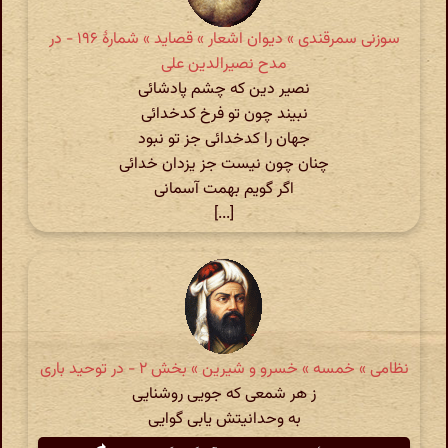
سوزنی سمرقندی » دیوان اشعار » قصاید » شمارهٔ ۱۹۶ - در
مدح نصیرالدین علی
نصیر دین که چشم پادشائی
نبیند چون تو فرخ کدخدائی
جهان را کدخدائی جز تو نبود
چنان چون نیست جز یزدان خدائی
اگر گویم بهمت آسمانی
[...]
نظامی » خمسه » خسرو و شیرین » بخش ۲ - در توحید باری
ز هر شمعی که جویی روشنایی
به وحدانیتش یابی گوایی