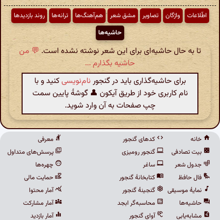
اطّلاعات
واژگان
تصاویر
مشق شعر
هم‌آهنگ‌ها
ترانه‌ها
روند بازدیدها
حاشیه‌ها
تا به حال حاشیه‌ای برای این شعر نوشته نشده است.
💬 من
حاشیه بگذارم ...
برای حاشیه‌گذاری باید در گنجور
نام‌نویسی
کنید و با
نام کاربری خود از طریق آیکون 👤 گوشهٔ پایین سمت
چپ صفحات به آن وارد شوید.
خانه
کدهای گنجور
معرفی
بیت تصادفی
گنجور رومیزی
پرسش‌های متداول
جدول شعر
ساغر
چهره‌ها
فال حافظ
کتابخانهٔ گنجور
حمایت مالی
نمایهٔ موسیقی
گنجینهٔ گنجور
آمار محتوا
حاشیه‌ها
محاسبه‌گر ابجد
آمار مشارکت
مشابه‌یابی
آوای گنجور
آمار بازدید