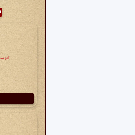
ا
ابوسع