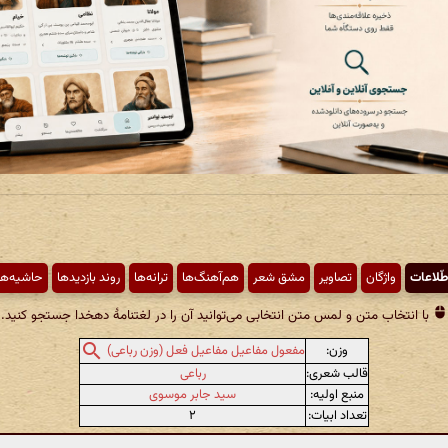
طّلاعات
واژگان
تصاویر
مشق شعر
هم‌آهنگ‌ها
ترانه‌ها
روند بازدیدها
حاشیه‌ها
با انتخاب متن و لمس متن انتخابی می‌توانید آن را در لغتنامهٔ دهخدا جستجو کنید.
وزن:
مفعول مفاعیل مفاعیل فعل (وزن رباعی)
قالب شعری:
رباعی
منبع اولیه:
سید جابر موسوی
تعداد ابیات:
۲