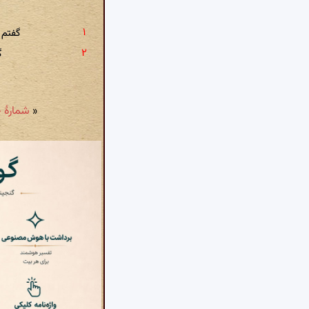
گفتم 
گ
«
شمارهٔ ۳۰: گفتم بچه ماند مژه ات گفت سنان