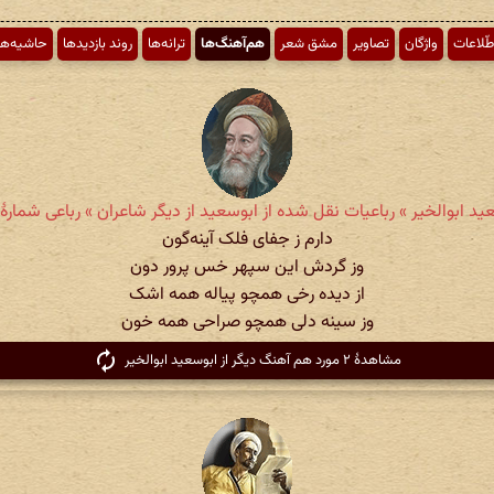
طّلاعات
واژگان
تصاویر
مشق شعر
هم‌آهنگ‌ها
ترانه‌ها
روند بازدیدها
حاشیه‌ها
ید ابوالخیر » رباعیات نقل شده از ابوسعید از دیگر شاعران » رباعی شمارهٔ ۵۵۹
دارم ز جفای فلک آینه‌گون
وز گردش این سپهر خس پرور دون
از دیده رخی همچو پیاله همه اشک
وز سینه دلی همچو صراحی همه خون
مشاهدهٔ ۲ مورد هم آهنگ دیگر از ابوسعید ابوالخیر