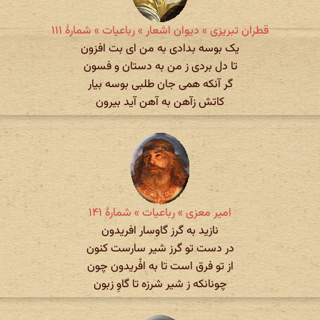
قطران تبریزی » دیوان اشعار » رباعیات » شمارهٔ ۱۱۱
یک بوسه بدادی به من ای بت افزون
تا دل بردی ز من به دستان و فسون
گر آنکه همی جان طلبی بوسه بیار
کاتش زآهن به آهن آید بیرون
امیر معزی » رباعیات » شمارهٔ ۱۴۱
نازید به گرز گاوسار افریدون
در دست تو گرز شیر سارست کنون
از تو فرق است تا به افْریدون چون
چونانکه ز شیر شرزه تا گاوِ زبون