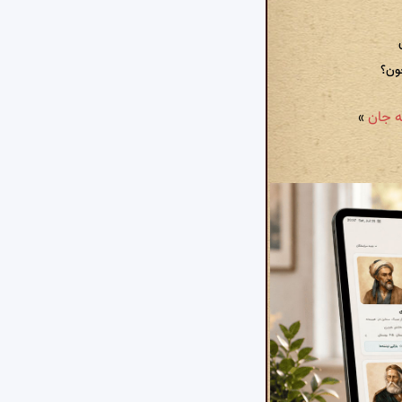
ون؟
»