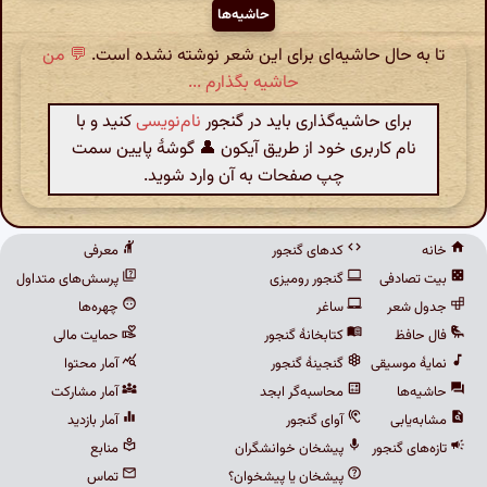
حاشیه‌ها
تا به حال حاشیه‌ای برای این شعر نوشته نشده است.
💬 من
حاشیه بگذارم ...
برای حاشیه‌گذاری باید در گنجور
نام‌نویسی
کنید و با
نام کاربری خود از طریق آیکون 👤 گوشهٔ پایین سمت
چپ صفحات به آن وارد شوید.
خانه
کدهای گنجور
معرفی
بیت تصادفی
گنجور رومیزی
پرسش‌های متداول
جدول شعر
ساغر
چهره‌ها
فال حافظ
کتابخانهٔ گنجور
حمایت مالی
نمایهٔ موسیقی
گنجینهٔ گنجور
آمار محتوا
حاشیه‌ها
محاسبه‌گر ابجد
آمار مشارکت
مشابه‌یابی
آوای گنجور
آمار بازدید
تازه‌های گنجور
پیشخان خوانشگران
منابع
پیشخان یا پیشخوان؟
تماس