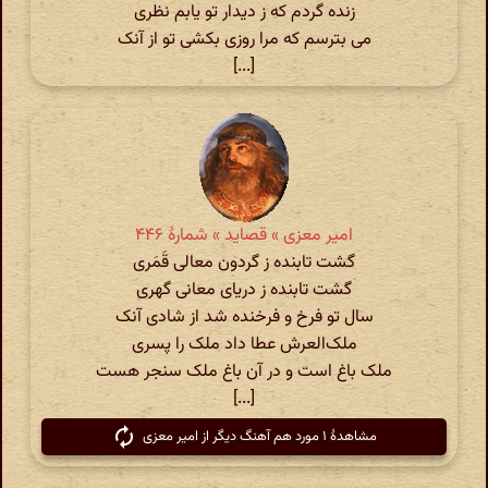
زنده گردم که ز دیدار تو یابم نظری
می بترسم که مرا روزی بکشی تو از آنک
[...]
امیر معزی » قصاید » شمارهٔ ۴۴۶
گشت تابنده ز گردون معالی قَمَری
گشت تابنده ز دریای معانی گهری
سال تو فرخ و فرخنده شد از شادی آنک
ملک‌العرش عطا داد ملک را پسری
ملک باغ‌ است و در آن باغ‌ ملک سنجر هست
[...]
مشاهدهٔ ۱ مورد هم آهنگ دیگر از امیر معزی