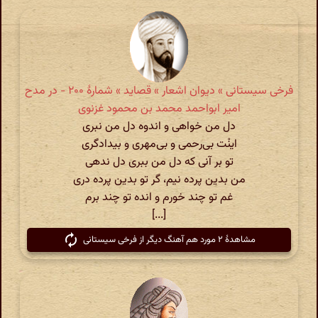
فرخی سیستانی » دیوان اشعار » قصاید » شمارهٔ ۲۰۰ - در مدح
امیر ابواحمد محمد بن محمود غزنوی
دل من خواهی و اندوه دل من نبری
اینْت بی‌رحمی و بی‌مهری و بیدادگری
تو بر آنی که دل من ببری دل ندهی
من بدین پرده نیم، گر تو بدین پرده دری
غم تو چند خورم و انده تو چند برم
[...]
مشاهدهٔ ۲ مورد هم آهنگ دیگر از فرخی سیستانی