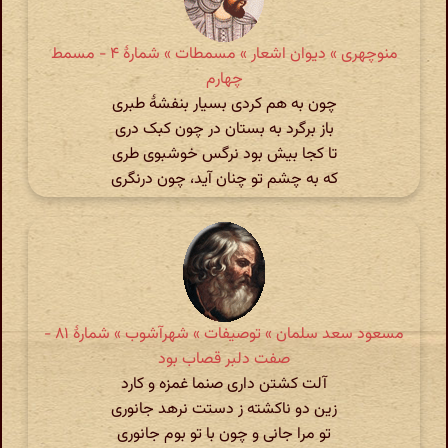
منوچهری » دیوان اشعار » مسمطات » شمارهٔ ۴ - مسمط
چهارم
چون به هم کردی بسیار بنفشهٔ طبری
باز برگرد به بستان در چون کبک دری
تا کجا بیش بود نرگس خوشبوی طری
که به چشم تو چنان آید، چون درنگری
مسعود سعد سلمان » توصیفات » شهرآشوب » شمارهٔ ۸۱ -
صفت دلبر قصاب بود
آلت کشتن داری صنما غمزه و کارد
زین دو ناکشته ز دستت نرهد جانوری
تو مرا جانی و چون با تو بوم جانوری