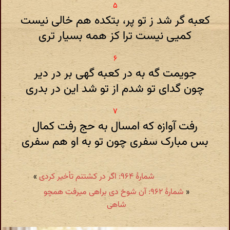
کعبه گر شد ز تو پر، بتکده هم خالی نیست
کمیی نیست ترا کز همه بسیار تری
جویمت گه به در کعبه گهی بر در دیر
چون گدای تو شدم از تو شد این در بدری
رفت آوازه که امسال به حج رفت کمال
بس مبارک سفری چون تو به او هم سفری
شمارهٔ ۹۶۴: اگر در کشتنم تأخیر کردی
»
«
شمارهٔ ۹۶۲: آن شوخ دی براهی میرفت همچو
شاهی