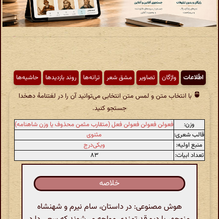
اطّلاعات
واژگان
تصاویر
مشق شعر
ترانه‌ها
روند بازدیدها
حاشیه‌ها
با انتخاب متن و لمس متن انتخابی می‌توانید آن را در لغتنامهٔ دهخدا
جستجو کنید.
وزن:
فعولن فعولن فعولن فعل (متقارب مثمن محذوف یا وزن شاهنامه)
قالب شعری:
مثنوی
منبع اولیه:
ویکی‌درج
تعداد ابیات:
۸۳
خلاصه
هوش مصنوعی: در داستان، سام نیرم و شهنشاه