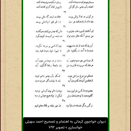
دیوان خواجوی کرمانی به اهتمام و تصحیح احمد سهیلی
خوانساری » تصویر ۷۹۲