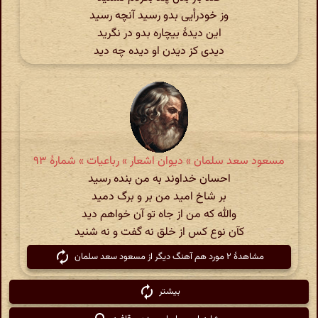
وز خودرأیی بدو رسید آنچه رسید
این دیدهٔ بیچاره بدو در نگرید
دیدی کز دیدن او دیده چه دید
مسعود سعد سلمان » دیوان اشعار » رباعیات » شمارهٔ ۹۳
احسان خداوند به من بنده رسید
بر شاخ امید من بر و برگ دمید
والله که من از جاه تو آن خواهم دید
کآن نوع کس از خلق نه گفت و نه شنید
مشاهدهٔ ۲ مورد هم آهنگ دیگر از مسعود سعد سلمان
بیشتر