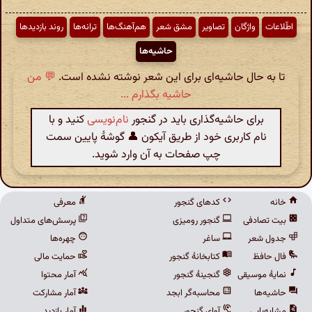
اطّلاعات
واژگان
تصاویر
مشق شعر
هم‌آهنگ‌ها
ترانه‌ها
روند بازدیدها
حاشیه‌ها
تا به حال حاشیه‌ای برای این شعر نوشته نشده است.
💬 من
حاشیه بگذارم ...
برای حاشیه‌گذاری باید در گنجور
نام‌نویسی
کنید و با
نام کاربری خود از طریق آیکون 👤 گوشهٔ پایین سمت
چپ صفحات به آن وارد شوید.
خانه
کدهای گنجور
معرفی
بیت تصادفی
گنجور رومیزی
پرسش‌های متداول
جدول شعر
ساغر
چهره‌ها
فال حافظ
کتابخانهٔ گنجور
حمایت مالی
نمایهٔ موسیقی
گنجینهٔ گنجور
آمار محتوا
حاشیه‌ها
محاسبه‌گر ابجد
آمار مشارکت
مشابه‌یابی
آوای گنجور
آمار بازدید