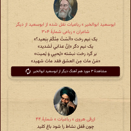
ابوسعید ابوالخیر » رباعیات نقل شده از ابوسعید از دیگر
شاعران » رباعی شمارهٔ ۳۰۴
یک نیم رخت «اَلَسْتُ مِنْکُمْ بِبَعید؟»
یک نیمِ دگر «اِنَّ عذابي لَشدید»
بر گرد رخت نبشته «یُحیِي وَ یُمیت»
«مَنْ ماتَ مِنَ العشق فقد ماتَ شهید»
مشاهدهٔ ۳ مورد هم آهنگ دیگر از ابوسعید ابوالخیر
ازرقی هروی » رباعیات » شمارهٔ ۴۴
چون قفل نشاط را شود باغ کلید