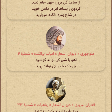
از ساعد گل برون جهد جام نبید
گردون ز بساط ابر در دامن خوید
در شاخ زمرد افگند مروارید
منوچهری » دیوان اشعار » ابیات پراکنده » شمارهٔ ۴
آهو با شیر کی تواند کوشید
جوجک با باز کی تواند پرید
قطران تبریزی » دیوان اشعار » رباعیات » شمارهٔ ۳۳
صد بار بدل پند بکردم نشنید